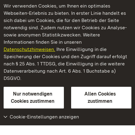
Wir verwenden Cookies, um Ihnen ein optimales
Webseiten-Erlebnis zu bieten. In erster Linie handelt es
Kommen. Staunen. Genießen.
sich dabei um Cookies, die für den Betrieb der Seite
notwendig sind. Zudem nutzen wir Cookies zu Analyse-
sowie anonymen Statistikzwecken. Weitere
Informationen finden Sie in unseren
Datenschutzhinweisen.
Ihre Einwilligung in die
Staatliche Schlösser und Gärten Baden‑Württemberg
Speicherung der Cookies und den Zugriff darauf erfolgt
nach § 25 Abs. 1 TTDSG, die Einwilligung in die weitere
Staatliche Schlösser und Gärten Baden-Württemberg
Datenverarbeitung nach Art. 6 Abs. 1 Buchstabe a)
DSGVO.
Kontakt
FAQ
Impressum
Datenschutz
Gebärdensprache
Leichte Sprache
Erklärung zur Barrierefreiheit
Nur notwendigen
Allen Cookies
BITV-konform (geprüfte Seiten)
Cookies zustimmen
zustimmen
Cookie-Einstellungen anzeigen
Weiteres
Portal
Monumente