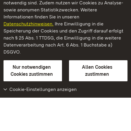
notwendig sind. Zudem nutzen wir Cookies zu Analyse-
sowie anonymen Statistikzwecken. Weitere
Informationen finden Sie in unseren
Datenschutzhinweisen.
Ihre Einwilligung in die
Staatliche Schlösser und Gärten Baden‑Württemberg
Speicherung der Cookies und den Zugriff darauf erfolgt
nach § 25 Abs. 1 TTDSG, die Einwilligung in die weitere
Staatliche Schlösser und Gärten Baden-Württemberg
Datenverarbeitung nach Art. 6 Abs. 1 Buchstabe a)
DSGVO.
Kontakt
FAQ
Impressum
Datenschutz
Gebärdensprache
Leichte Sprache
Erklärung zur Barrierefreiheit
Nur notwendigen
Allen Cookies
BITV-konform (geprüfte Seiten)
Cookies zustimmen
zustimmen
Cookie-Einstellungen anzeigen
Weiteres
Portal
Monumente
Besuchen Sie uns auf
Facebook
Besuchen Sie uns auf
Instagram