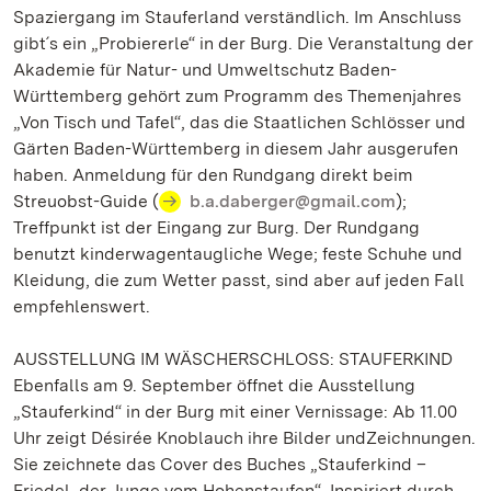
Spaziergang im Stauferland verständlich. Im Anschluss
gibt´s ein „Probiererle“ in der Burg. Die Veranstaltung der
Akademie für Natur- und Umweltschutz Baden-
Württemberg gehört zum Programm des Themenjahres
„Von Tisch und Tafel“, das die Staatlichen Schlösser und
Gärten Baden-Württemberg in diesem Jahr ausgerufen
haben. Anmeldung für den Rundgang direkt beim
Streuobst-Guide (
b.a.daberger@gmail.com
);
Treffpunkt ist der Eingang zur Burg. Der Rundgang
benutzt kinderwagentaugliche Wege; feste Schuhe und
Kleidung, die zum Wetter passt, sind aber auf jeden Fall
empfehlenswert.
AUSSTELLUNG IM WÄSCHERSCHLOSS: STAUFERKIND
Ebenfalls am 9. September öffnet die Ausstellung
„Stauferkind“ in der Burg mit einer Vernissage: Ab 11.00
Uhr zeigt Désirée Knoblauch ihre Bilder undZeichnungen.
Sie zeichnete das Cover des Buches „Stauferkind –
Friedel, der Junge vom Hohenstaufen“. Inspiriert durch