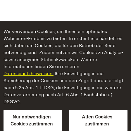
Wir verwenden Cookies, um Ihnen ein optimales
Webseiten-Erlebnis zu bieten. In erster Linie handelt es
Kommen. Staunen. Genießen.
sich dabei um Cookies, die für den Betrieb der Seite
notwendig sind. Zudem nutzen wir Cookies zu Analyse-
sowie anonymen Statistikzwecken. Weitere
Informationen finden Sie in unseren
Datenschutzhinweisen.
Ihre Einwilligung in die
Staatliche Schlösser und Gärten Baden‑Württemberg
Speicherung der Cookies und den Zugriff darauf erfolgt
nach § 25 Abs. 1 TTDSG, die Einwilligung in die weitere
Staatliche Schlösser und Gärten Baden-Württemberg
Datenverarbeitung nach Art. 6 Abs. 1 Buchstabe a)
DSGVO.
Kontakt
FAQ
Impressum
Datenschutz
Gebärdensprache
Leichte Sprache
Erklärung zur Barrierefreiheit
Nur notwendigen
Allen Cookies
BITV-konform (geprüfte Seiten)
Cookies zustimmen
zustimmen