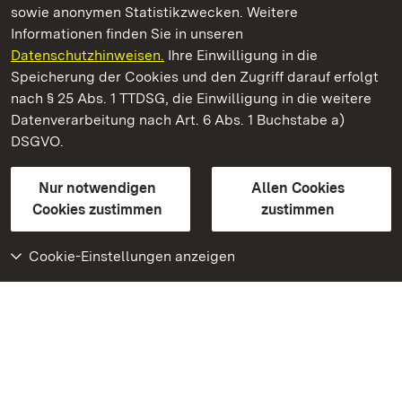
sowie anonymen Statistikzwecken. Weitere
Informationen finden Sie in unseren
Datenschutzhinweisen.
Ihre Einwilligung in die
Staatliche Schlösser und Gärten Baden‑Württemberg
Speicherung der Cookies und den Zugriff darauf erfolgt
nach § 25 Abs. 1 TTDSG, die Einwilligung in die weitere
Staatliche Schlösser und Gärten Baden-Württemberg
Datenverarbeitung nach Art. 6 Abs. 1 Buchstabe a)
DSGVO.
Kontakt
FAQ
Impressum
Datenschutz
Gebärdensprache
Leichte Sprache
Erklärung zur Barrierefreiheit
Nur notwendigen
Allen Cookies
BITV-konform (geprüfte Seiten)
Cookies zustimmen
zustimmen
Cookie-Einstellungen anzeigen
Weiteres
Portal
Monumente
Besuchen Sie uns auf
Facebook
Besuchen Sie uns auf
Instagram
Besuchen Sie uns auf