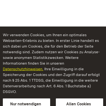
Wir verwenden Cookies, um Ihnen ein optimales
Webseiten-Erlebnis zu bieten. In erster Linie handelt es
Kommen. Staunen. Genießen.
sich dabei um Cookies, die für den Betrieb der Seite
notwendig sind. Zudem nutzen wir Cookies zu Analyse-
sowie anonymen Statistikzwecken. Weitere
Informationen finden Sie in unseren
Datenschutzhinweisen.
Ihre Einwilligung in die
Staatliche Schlösser und Gärten Baden‑Württemberg
Speicherung der Cookies und den Zugriff darauf erfolgt
nach § 25 Abs. 1 TTDSG, die Einwilligung in die weitere
Staatliche Schlösser und Gärten Baden-Württemberg
Datenverarbeitung nach Art. 6 Abs. 1 Buchstabe a)
DSGVO.
Kontakt
FAQ
Impressum
Datenschutz
Gebärdensprache
Leichte Sprache
Erklärung zur Barrierefreiheit
Nur notwendigen
Allen Cookies