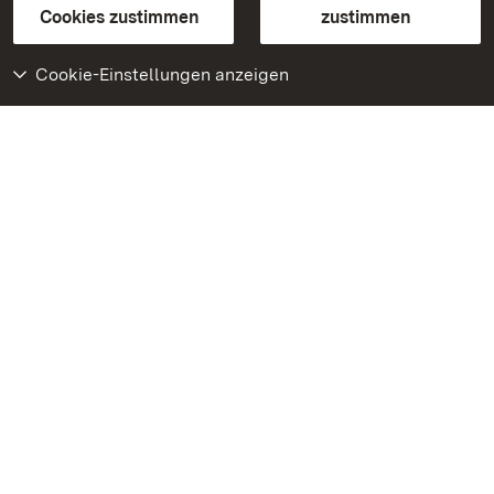
BITV-konform (geprüfte Seiten)
Cookies zustimmen
zustimmen
Cookie-Einstellungen anzeigen
Weiteres
Portal
Monumente
Besuchen Sie uns auf
Facebook
Besuchen Sie uns auf
Instagram
Besuchen Sie uns auf
Youtube
Lernen Sie unsere Apps
kennen
Google Play Store
App Store für iPhone