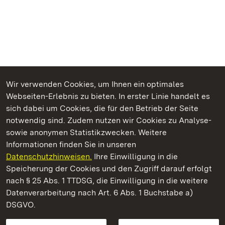
Wir verwenden Cookies, um Ihnen ein optimales
Webseiten-Erlebnis zu bieten. In erster Linie handelt es
Kommen. Staunen. Genießen.
sich dabei um Cookies, die für den Betrieb der Seite
notwendig sind. Zudem nutzen wir Cookies zu Analyse-
sowie anonymen Statistikzwecken. Weitere
Informationen finden Sie in unseren
Datenschutzhinweisen.
Ihre Einwilligung in die
Staatliche Schlösser und Gärten Baden‑Württemberg
Speicherung der Cookies und den Zugriff darauf erfolgt
nach § 25 Abs. 1 TTDSG, die Einwilligung in die weitere
Staatliche Schlösser und Gärten Baden-Württemberg
Datenverarbeitung nach Art. 6 Abs. 1 Buchstabe a)
DSGVO.
Kontakt
FAQ
Impressum
Datenschutz
Gebärdensprache
Leichte Sprache