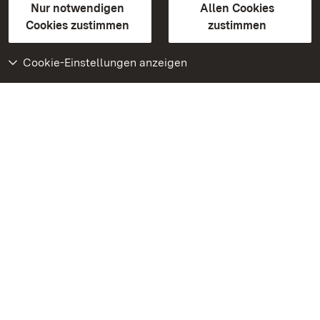
Erklärung zur Barrierefreiheit
Nur notwendigen
Allen Cookies
BITV-konform (geprüfte Seiten)
Cookies zustimmen
zustimmen
Cookie-Einstellungen anzeigen
Weiteres
Portal
Monumente
Besuchen Sie uns auf
Facebook
Besuchen Sie uns auf
Instagram
Besuchen Sie uns auf
Youtube
Lernen Sie unsere Apps
kennen
Google Play Store
App Store für iPhone