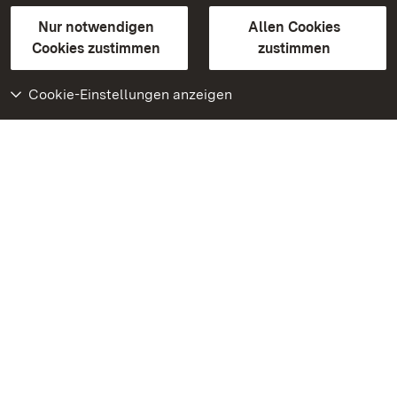
Gebärdensprache
Leichte Sprache
Erklärung zur Barrierefreiheit
Nur notwendigen
Allen Cookies
BITV-konform (geprüfte Seiten)
Cookies zustimmen
zustimmen
Cookie-Einstellungen anzeigen
Weiteres
Portal
Monumente
Besuchen Sie uns auf
Facebook
Besuchen Sie uns auf
Instagram
Besuchen Sie uns auf
Youtube
Lernen Sie unsere Apps
kennen
Google Play Store
App Store für iPhone