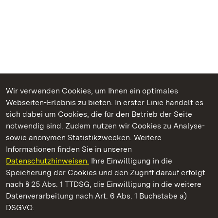
Wir verwenden Cookies, um Ihnen ein optimales
Webseiten-Erlebnis zu bieten. In erster Linie handelt es
Kommen. Staunen. Genießen.
sich dabei um Cookies, die für den Betrieb der Seite
notwendig sind. Zudem nutzen wir Cookies zu Analyse-
sowie anonymen Statistikzwecken. Weitere
Informationen finden Sie in unseren
Datenschutzhinweisen.
Ihre Einwilligung in die
Staatliche Schlösser und Gärten Baden‑Württemberg
Speicherung der Cookies und den Zugriff darauf erfolgt
nach § 25 Abs. 1 TTDSG, die Einwilligung in die weitere
Staatliche Schlösser und Gärten Baden-Württemberg
Datenverarbeitung nach Art. 6 Abs. 1 Buchstabe a)
DSGVO.
Kontakt
FAQ
Impressum
Datenschutz