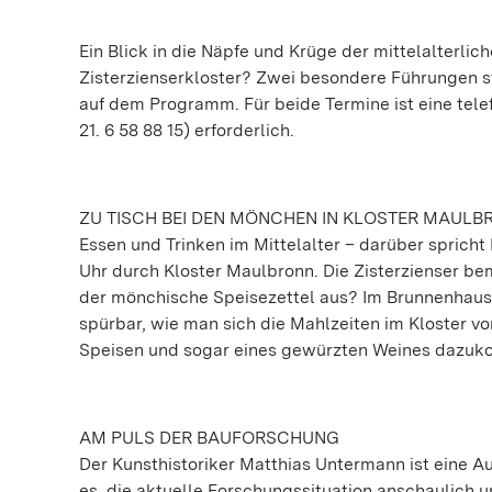
Ein Blick in die Näpfe und Krüge der mittelalterli
Zisterzienserkloster? Zwei besondere Führungen s
auf dem Programm. Für beide Termine ist eine tel
21. 6 58 88 15) erforderlich.
ZU TISCH BEI DEN MÖNCHEN IN KLOSTER MAULB
Essen und Trinken im Mittelalter – darüber sprich
Uhr durch Kloster Maulbronn. Die Zisterzienser b
der mönchische Speisezettel aus? Im Brunnenhaus, 
spürbar, wie man sich die Mahlzeiten im Kloster v
Speisen und sogar eines gewürzten Weines dazuk
AM PULS DER BAUFORSCHUNG
Der Kunsthistoriker Matthias Untermann ist eine A
es, die aktuelle Forschungssituation anschaulich 