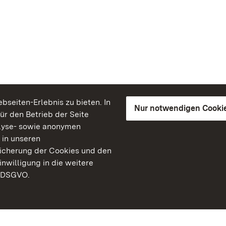
seiten-Erlebnis zu bieten. In
Nur notwendigen Cooki
für den Betrieb der Seite
lyse- sowie anonymen
 in unseren
peicherung der Cookies und den
inwilligung in die weitere
) DSGVO.
Staatliche Schlösser un
Baden-Württemberg
Kontakt