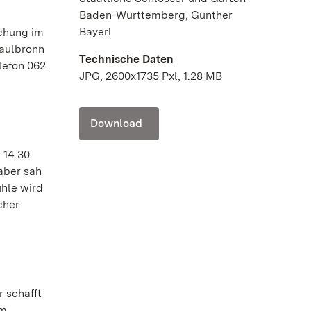
Baden-Württemberg, Günther
Bayerl
schung im
Maulbronn
Technische Daten
lefon 062
JPG, 2600x1735 Pxl, 1.28 MB
Download
 14.30
aber sah
ühle wird
cher
 schafft
am