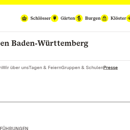
Schlösser
Gärten
Burgen
Klöster
rten Baden‑Württemberg
n
Wir über uns
Tagen & Feiern
Gruppen & Schulen
Presse
RFÜHRUNGEN