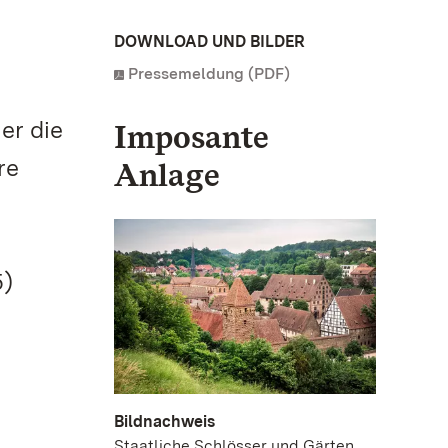
DOWNLOAD UND BILDER
Pressemeldung (PDF)
er die
Imposante
re
Anlage
5)
Bildnachweis
Staatliche Schlösser und Gärten