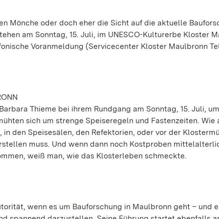
chen Mönche oder doch eher die Sicht auf die aktuelle Baufor
tehen am Sonntag, 15. Juli, im UNESCO-Kulturerbe Kloster 
efonische Voranmeldung (Servicecenter Kloster Maulbronn Te
RONN
t Barbara Thieme bei ihrem Rundgang am Sonntag, 15. Juli, um
emühten sich um strenge Speiseregeln und Fastenzeiten. Wie 
in den Speisesälen, den Refektorien, oder vor der Klosterm
orstellen muss. Und wenn dann noch Kostproben mittelalterli
ommen, weiß man, wie das Klosterleben schmeckte.
utorität, wenn es um Bauforschung in Maulbronn geht – und er
und spannend darzustellen. Seine Führung startet ebenfalls 