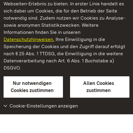
Webseiten-Erlebnis zu bieten. In erster Linie handelt es
Kommen. Staunen. Genießen.
sich dabei um Cookies, die für den Betrieb der Seite
notwendig sind. Zudem nutzen wir Cookies zu Analyse-
sowie anonymen Statistikzwecken. Weitere
Informationen finden Sie in unseren
Datenschutzhinweisen.
Ihre Einwilligung in die
Staatliche Schlösser und Gärten Baden‑Württemberg
Speicherung der Cookies und den Zugriff darauf erfolgt
nach § 25 Abs. 1 TTDSG, die Einwilligung in die weitere
Staatliche Schlösser und Gärten Baden-Württemberg
Datenverarbeitung nach Art. 6 Abs. 1 Buchstabe a)
DSGVO.
Kontakt
FAQ
Impressum
Datenschutz
Gebärdensprache
Leichte Sprache
Erklärung zur Barrierefreiheit
Nur notwendigen
Allen Cookies
BITV-konform (geprüfte Seiten)
Cookies zustimmen
zustimmen
Cookie-Einstellungen anzeigen
Weiteres
Portal
Monumente
Besuchen Sie uns auf