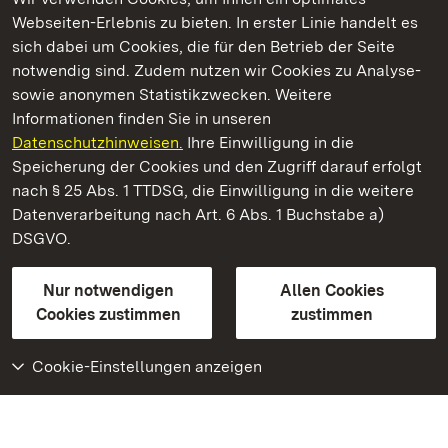
Webseiten-Erlebnis zu bieten. In erster Linie handelt es
Kommen. Staunen. Genießen.
sich dabei um Cookies, die für den Betrieb der Seite
notwendig sind. Zudem nutzen wir Cookies zu Analyse-
sowie anonymen Statistikzwecken. Weitere
Informationen finden Sie in unseren
Datenschutzhinweisen.
Ihre Einwilligung in die
Staatliche Schlösser und Gärten Baden‑Württemberg
Speicherung der Cookies und den Zugriff darauf erfolgt
nach § 25 Abs. 1 TTDSG, die Einwilligung in die weitere
Staatliche Schlösser und Gärten Baden-Württemberg
Datenverarbeitung nach Art. 6 Abs. 1 Buchstabe a)
DSGVO.
Kontakt
FAQ
Impressum
Datenschutz
Gebärdensprache
Leichte Sprache
Erklärung zur Barrierefreiheit
Nur notwendigen
Allen Cookies
BITV-konform (geprüfte Seiten)
Cookies zustimmen
zustimmen
Cookie-Einstellungen anzeigen
Weiteres
Portal
Monumente
Besuchen Sie uns auf