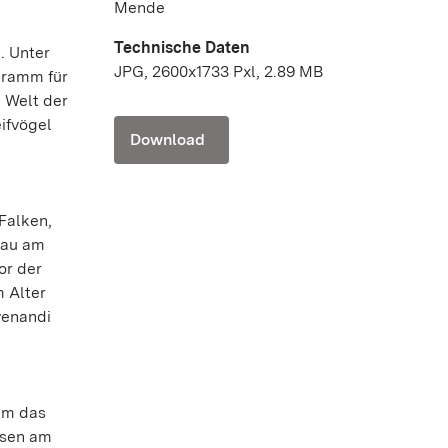
Mende
Technische Daten
. Unter
JPG, 2600x1733 Pxl, 2.89 MB
gramm für
e Welt der
ifvögel
Download
 Falken,
hau am
or der
m Alter
venandi
um das
ssen am