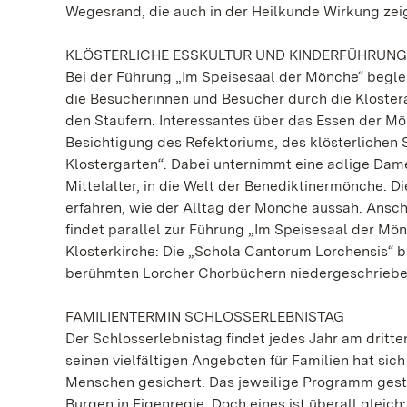
Wegesrand, die auch in der Heilkunde Wirkung zeig
KLÖSTERLICHE ESSKULTUR UND KINDERFÜHRUNG
Bei der Führung „Im Speisesaal der Mönche“ beglei
die Besucherinnen und Besucher durch die Kloste
den Staufern. Interessantes über das Essen der Mö
Besichtigung des Refektoriums, des klösterlichen S
Klostergarten“. Dabei unternimmt eine adlige Dame
Mittelalter, in die Welt der Benediktinermönche. 
erfahren, wie der Alltag der Mönche aussah. Anschl
findet parallel zur Führung „Im Speisesaal der Mönc
Klosterkirche: Die „Schola Cantorum Lorchensis“ b
berühmten Lorcher Chorbüchern niedergeschriebe
FAMILIENTERMIN SCHLOSSERLEBNISTAG
Der Schlosserlebnistag findet jedes Jahr am dritte
seinen vielfältigen Angeboten für Familien hat sic
Menschen gesichert. Das jeweilige Programm gest
Burgen in Eigenregie. Doch eines ist überall glei