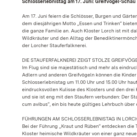
Schlosserlebnistag am 17. Juni: Greifvogel-Schau 
Am 17. Juni feiern die Schlösser, Burgen und Gärt
dem diesjährigen Motto „Essen und Trinken“ bieten
die ganze Familie an. Auch Kloster Lorch ist mit d
Wildkräuter und den Alltag der Benediktinermönch
der Lorcher Stauferfalknerei.
DIE STAUFERFALKNEREI ZEIGT STOLZE GREIFVÖG
Im Flug sind sie majestätisch und mehr als eindruc
Adlern und anderen Greifvögeln können die Kinder
Schlosserlebnistag um 11.00 Uhr und 15.00 Uhr hau
eindrucksvollen Kulisse des Klosters und den drei 
und sie ist eng mit den Staufern verbunden: Der St
cum avibus“, ein bis heute gültiges Lehrbuch über 
FÜHRUNGEN AM SCHLOSSERLEBNISTAG IN LORC
Bei der Führung „Kraut und Rüben“ entdecken die 
Kloster heimische Wildkräuter von einer ganz neue