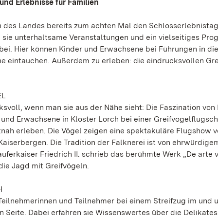
und Erlebnisse für Familien
en des Landes bereits zum achten Mal den Schlosserlebnistag
 sie unterhaltsame Veranstaltungen und ein vielseitiges Pro
abei. Hier können Kinder und Erwachsene bei Führungen in di
e eintauchen. Außerdem zu erleben: die eindrucksvollen Gre
EL
ksvoll, wenn man sie aus der Nähe sieht: Die Faszination von
 und Erwachsene in Kloster Lorch bei einer Greifvogelflugsc
tnah erleben. Die Vögel zeigen eine spektakuläre Flugshow v
Kaiserbergen. Die Tradition der Falknerei ist von ehrwürdige
auferkaiser Friedrich II. schrieb das berühmte Werk „De arte 
die Jagd mit Greifvögeln.
H
Teilnehmerinnen und Teilnehmer bei einem Streifzug im und 
n Seite. Dabei erfahren sie Wissenswertes über die Delikate