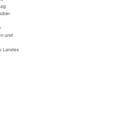
tag
 über
r
en und
s Landes