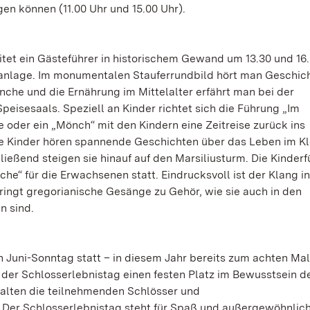
en können (11.00 Uhr und 15.00 Uhr).
tet ein Gästeführer in historischem Gewand um 13.30 und 16
ranlage. Im monumentalen Stauferrundbild hört man Geschic
nche und die Ernährung im Mittelalter erfährt man bei der
peisesaals. Speziell an Kinder richtet sich die Führung „Im
 oder ein „Mönch“ mit den Kindern eine Zeitreise zurück ins
Die Kinder hören spannende Geschichten über das Leben im K
ießend steigen sie hinauf auf den Marsiliusturm. Die Kinder
he“ für die Erwachsenen statt. Eindrucksvoll ist der Klang in
ringt gregorianische Gesänge zu Gehör, wie sie auch in den
n sind.
n Juni-Sonntag statt – in diesem Jahr bereits zum achten Mal
h der Schlosserlebnistag einen festen Platz im Bewusstsein d
alten die teilnehmenden Schlösser und
ch: Der Schlosserlebnistag steht für Spaß und außergewöhnlic