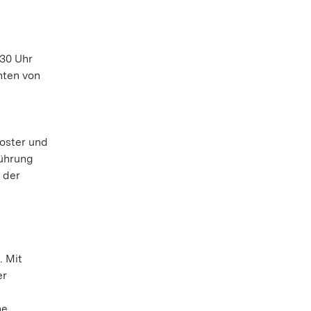
.30 Uhr
hten von
loster und
führung
 der
. Mit
er
he