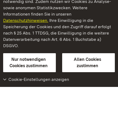
notwendig sind. Zudem nutzen wir Cookies zu Analyse-
sowie anonymen Statistikzwecken. Weitere
Informationen finden Sie in unseren
Datenschutzhinweisen.
Ihre Einwilligung in die
Staatliche Schlösser und Gärten Baden‑Württemberg
Speicherung der Cookies und den Zugriff darauf erfolgt
nach § 25 Abs. 1 TTDSG, die Einwilligung in die weitere
Staatliche Schlösser und Gärten Baden-Württemberg
Datenverarbeitung nach Art. 6 Abs. 1 Buchstabe a)
DSGVO.
Kontakt
FAQ
Impressum
Datenschutz
Gebärdensprache
Leichte Sprache
Erklärung zur Barrierefreiheit
Nur notwendigen
Allen Cookies
BITV-konform (geprüfte Seiten)
Cookies zustimmen
zustimmen
Cookie-Einstellungen anzeigen
Weiteres
Portal
Monumente
Besuchen Sie uns auf
Facebook
Besuchen Sie uns auf
Instagram