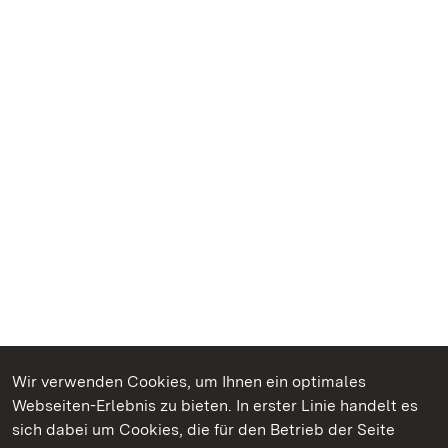
Wir verwenden Cookies, um Ihnen ein optimales
Webseiten-Erlebnis zu bieten. In erster Linie handelt es
Kommen. Staunen. Genießen.
sich dabei um Cookies, die für den Betrieb der Seite