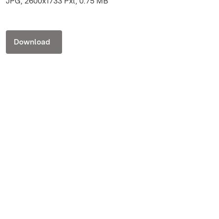
JPG, 2600x1733 Pxl, 0.75 MB
Download