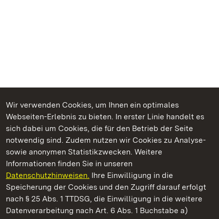
Wir verwenden Cookies, um Ihnen ein optimales
Webseiten-Erlebnis zu bieten. In erster Linie handelt es
Kommen. Staunen. Genießen.
sich dabei um Cookies, die für den Betrieb der Seite
notwendig sind. Zudem nutzen wir Cookies zu Analyse-
sowie anonymen Statistikzwecken. Weitere
Informationen finden Sie in unseren
Datenschutzhinweisen.
Ihre Einwilligung in die
Staatliche Schlösser und Gärten Baden‑Württemberg
Speicherung der Cookies und den Zugriff darauf erfolgt
nach § 25 Abs. 1 TTDSG, die Einwilligung in die weitere
Staatliche Schlösser und Gärten Baden-Württemberg
Datenverarbeitung nach Art. 6 Abs. 1 Buchstabe a)