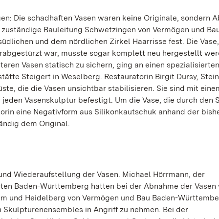
gen: Die schadhaften Vasen waren keine Originale, sondern 
ie zuständige Bauleitung Schwetzingen von Vermögen und Ba
dlichen und dem nördlichen Zirkel Haarrisse fest. Die Vase, 
rabgestürzt war, musste sogar komplett neu hergestellt wer
eren Vasen statisch zu sichern, ging an einen spezialisierte
ätte Steigert in Weselberg. Restauratorin Birgit Dursy, Stei
ste, die die Vasen unsichtbar stabilisieren. Sie sind mit eine
r jeden Vasenskulptur befestigt. Um die Vase, die durch den 
atorin eine Negativform aus Silikonkautschuk anhand der bish
tändig dem Original.
 und Wiederaufstellung der Vasen. Michael Hörrmann, der
ärten Baden-Württemberg hatten bei der Abnahme der Vasen 
eim und Heidelberg von Vermögen und Bau Baden-Württembe
n Skulpturenensembles in Angriff zu nehmen. Bei der