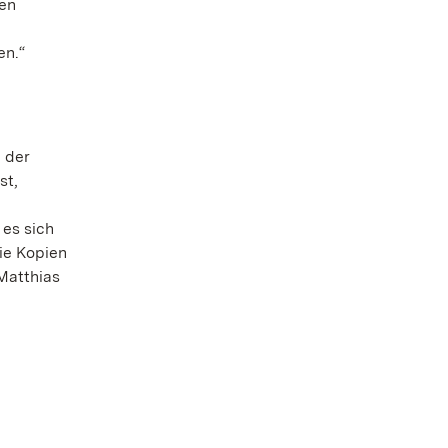
hen
en.“
e der
st,
es sich
ie Kopien
Matthias