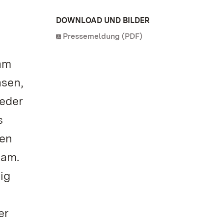
DOWNLOAD UND BILDER
Pressemeldung (PDF)
am
asen,
ieder
s
den
kam.
ig
er