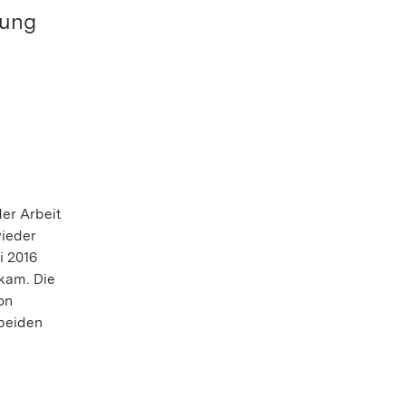
rung
er Arbeit
wieder
i 2016
kam. Die
on
beiden