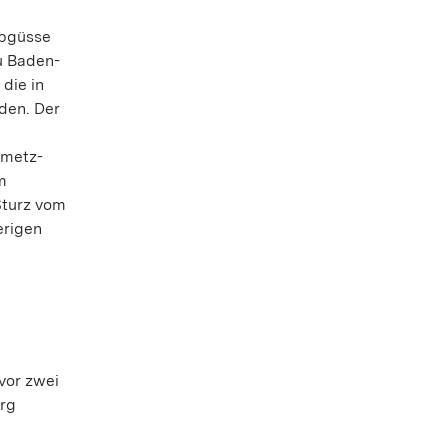
Abgüsse
u Baden-
die in
den. Der
n
nmetz-
m
Sturz vom
erigen
vor zwei
rg