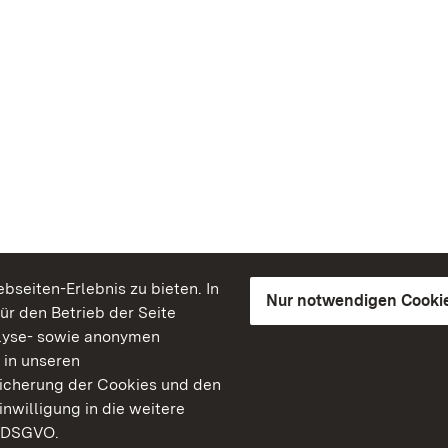
seiten-Erlebnis zu bieten. In
Nur notwendigen Cooki
für den Betrieb der Seite
lyse- sowie anonymen
 in unseren
peicherung der Cookies und den
inwilligung in die weitere
) DSGVO.