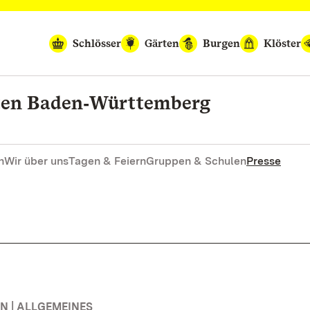
Schlösser
Gärten
Burgen
Klöster
rten Baden‑Württemberg
n
Wir über uns
Tagen & Feiern
Gruppen & Schulen
Presse
 | ALLGEMEINES