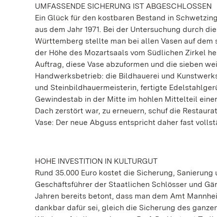
UMFASSENDE SICHERUNG IST ABGESCHLOSSEN
Ein Glück für den kostbaren Bestand in Schwetzin
aus dem Jahr 1971. Bei der Untersuchung durch d
Württemberg stellte man bei allen Vasen auf dem sü
der Höhe des Mozartsaals vom Südlichen Zirkel he
Auftrag, diese Vase abzuformen und die sieben weit
Handwerksbetrieb: die Bildhauerei und Kunstwerkst
und Steinbildhauermeisterin, fertigte Edelstahlgerü
Gewindestab in der Mitte im hohlen Mittelteil eine
Dach zerstört war, zu erneuern, schuf die Restaur
Vase: Der neue Abguss entspricht daher fast volls
HOHE INVESTITION IN KULTURGUT
Rund 35.000 Euro kostet die Sicherung, Sanierung
Geschäftsführer der Staatlichen Schlösser und G
Jahren bereits betont, dass man dem Amt Mannh
dankbar dafür sei, gleich die Sicherung des ganze