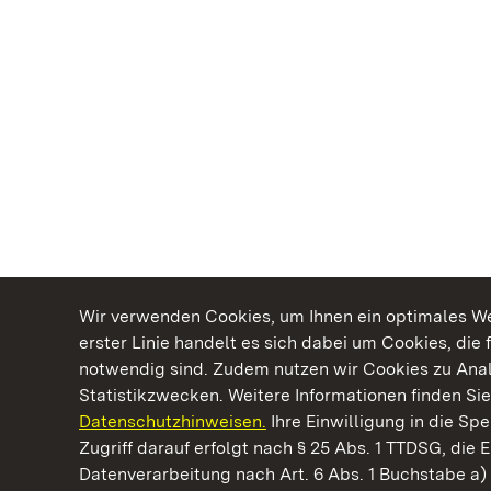
Wir verwenden Cookies, um Ihnen ein optimales Web
erster Linie handelt es sich dabei um Cookies, die 
notwendig sind. Zudem nutzen wir Cookies zu Ana
Statistikzwecken. Weitere Informationen finden Sie
Datenschutzhinweisen.
Ihre Einwilligung in die S
Kommen. Staunen. Genießen.
Zugriff darauf erfolgt nach § 25 Abs. 1 TTDSG, die E
Datenverarbeitung nach Art. 6 Abs. 1 Buchstabe a