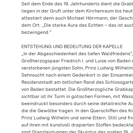
Seit dem Ende des 19. Jahrhunderts dient die Grab
liegen in der Gruft unter dem Kirchenraum bis heu
attestiert denn auch Michael Hörrmann, der Gesch
dem Ort: „Die starke Aura des Echten – das ist a
bezwingend.“
ENTSTEHUNG UND BEDEUTUNG DER KAPELLE
„In der Abgeschiedenheit des tiefen Waldfriedens“
Großherzogspaar Friedrich I. und Luise von Baden d
verstorbenen jüngsten Sohn, Prinz Ludwig Wilhelm, 
Sehnsucht nach einem Gedenkort in der Einsamkei
Residenzstadt am östlichen Rand des Schlossgarten
von Baden bestattet. Die Großherzogliche Grabkapel
sichtbar ist ihr Turm in gotischen Formen, mit Wa
beeindruckt besonders durch seine detailreiche Au
die die Gewölbe tragen. In den Querschiffen des 
Prinz Ludwig Wilhelm und seine Eltern. Still und fr
auf ihren mit kunstvoll drapierten Stoffen bedeck
sind Glanzleistungen der Skulptur des späten 19. 