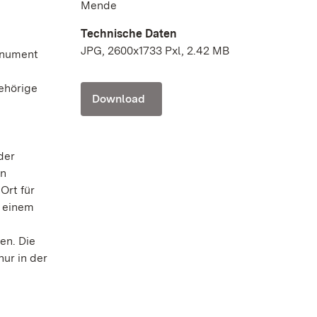
Mende
Technische Daten
JPG, 2600x1733 Pxl, 2.42 MB
onument
ehörige
Download
der
en
Ort für
n einem
en. Die
ur in der