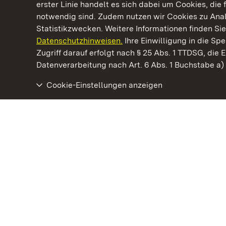
erster Linie handelt es sich dabei um Cookies, die 
notwendig sind. Zudem nutzen wir Cookies zu Ana
Statistikzwecken. Weitere Informationen finden Sie
Datenschutzhinweisen.
Ihre Einwilligung in die S
Kommen. Staunen. Genießen.
Zugriff darauf erfolgt nach § 25 Abs. 1 TTDSG, die E
Datenverarbeitung nach Art. 6 Abs. 1 Buchstabe a
Cookie-Einstellungen anzeigen
Staatliche Schlösser und Gärten Baden‑Württemberg