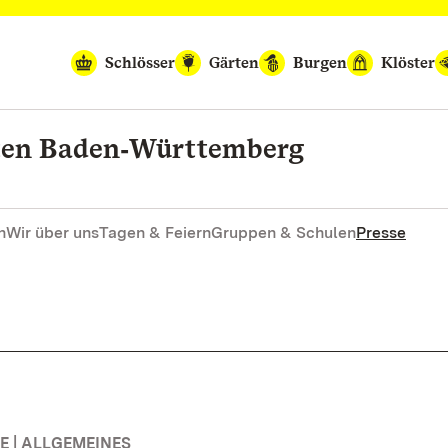
Schlösser
Gärten
Burgen
Klöster
rten Baden‑Württemberg
n
Wir über uns
Tagen & Feiern
Gruppen & Schulen
Presse
 | ALLGEMEINES