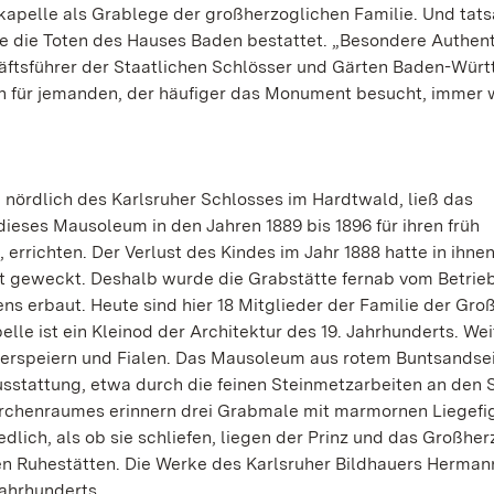
kapelle als Grablege der großherzoglichen Familie. Und tats
te die Toten des Hauses Baden bestattet. „Besondere Authenti
äftsführer der Staatlichen Schlösser und Gärten Baden-Wür
uch für jemanden, der häufiger das Monument besucht, immer 
, nördlich des Karlsruher Schlosses im Hardtwald, ließ das
ieses Mausoleum in den Jahren 1889 bis 1896 für ihren früh
errichten. Der Verlust des Kindes im Jahr 1888 hatte in ihnen
t geweckt. Deshalb wurde die Grabstätte fernab vom Betrie
s erbaut. Heute sind hier 18 Mitglieder der Familie der Gr
le ist ein Kleinod der Architektur des 19. Jahrhunderts. Wei
sserspeiern und Fialen. Das Mausoleum aus rotem Buntsandse
sstattung, etwa durch die feinen Steinmetzarbeiten an den 
Kirchenraumes erinnern drei Grabmale mit marmornen Liegefi
iedlich, als ob sie schliefen, liegen der Prinz und das Großhe
ten Ruhestätten. Die Werke des Karlsruher Bildhauers Herman
Jahrhunderts.