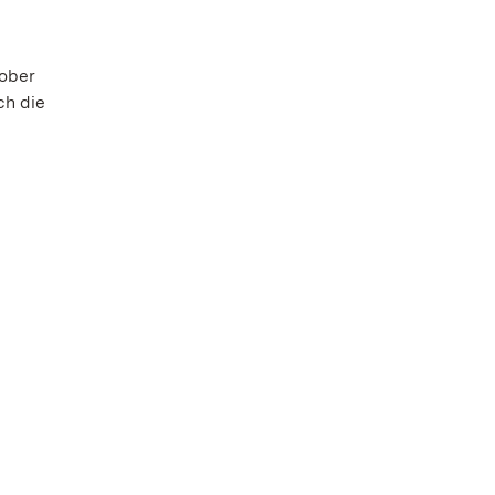
tober
ch die