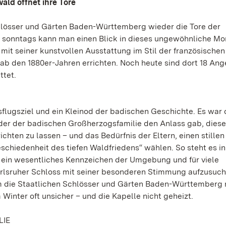
ald öffnet ihre Tore
chlösser und Gärten Baden-Württemberg wieder die Tore der
 sonntags kann man einen Blick in dieses ungewöhnliche M
it seiner kunstvollen Ausstattung im Stil der französischen
ab den 1880er-Jahren errichten. Noch heute sind dort 18 Ang
ttet.
sflugsziel und ein Kleinod der badischen Geschichte. Es war 
 der der badischen Großherzogsfamilie den Anlass gab, dies
chten zu lassen – und das Bedürfnis der Eltern, einen stillen 
geschiedenheit des tiefen Waldfriedens“ wählen. So steht es i
h ein wesentliches Kennzeichen der Umgebung und für viele
arlsruher Schloss mit seiner besonderen Stimmung aufzusuch
 die Staatlichen Schlösser und Gärten Baden-Württemberg n
 Winter oft unsicher – und die Kapelle nicht geheizt.
LIE