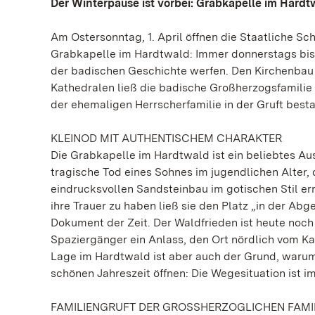
Der Winterpause ist vorbei: Grabkapelle im Hardtw
Am Ostersonntag, 1. April öffnen die Staatliche S
Grabkapelle im Hardtwald: Immer donnerstags bis
der badischen Geschichte werfen. Den Kirchenbau m
Kathedralen ließ die badische Großherzogsfamilie 
der ehemaligen Herrscherfamilie in der Gruft besta
KLEINOD MIT AUTHENTISCHEM CHARAKTER
Die Grabkapelle im Hardtwald ist ein beliebtes Au
tragische Tod eines Sohnes im jugendlichen Alter,
eindrucksvollen Sandsteinbau im gotischen Stil erri
ihre Trauer zu haben ließ sie den Platz „in der Ab
Dokument der Zeit. Der Waldfrieden ist heute noc
Spaziergänger ein Anlass, den Ort nördlich vom K
Lage im Hardtwald ist aber auch der Grund, warum
schönen Jahreszeit öffnen: Die Wegesituation ist im
FAMILIENGRUFT DER GROSSHERZOGLICHEN FAMI