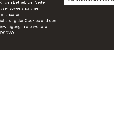
für den Betrieb der Seite
lyse- sowie anonymen
 in unseren
peicherung der Cookies und den
inwilligung in die weitere
) DSGVO.
Staatliche Schlösser un
Baden-Württemberg
Kontakt
FAQ
Impressum
Datenschutz
Gebärdensprache
Leichte Sprache
Erklärung zur Barrierefre
BITV-konform (geprüfte S