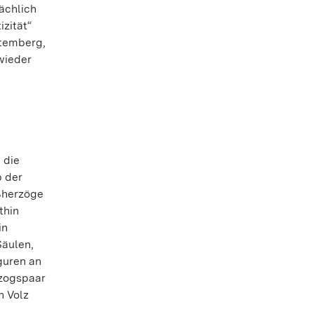
ächlich
zität“
ttemberg,
wieder
 die
b der
oßherzöge
thin
in
Säulen,
guren an
rzogspaar
n Volz