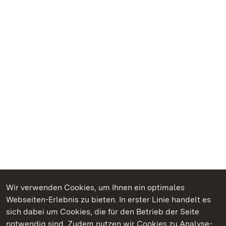
Wir verwenden Cookies, um Ihnen ein optimales
Webseiten-Erlebnis zu bieten. In erster Linie handelt es
Kommen. Staunen. Genießen.
sich dabei um Cookies, die für den Betrieb der Seite
notwendig sind. Zudem nutzen wir Cookies zu Analyse-