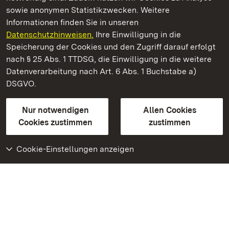
sowie anonymen Statistikzwecken. Weitere
Informationen finden Sie in unseren
Datenschutzhinweisen.
Ihre Einwilligung in die
Staatliche Schlösser und Gärten Baden‑Württemberg
Speicherung der Cookies und den Zugriff darauf erfolgt
nach § 25 Abs. 1 TTDSG, die Einwilligung in die weitere
Staatliche Schlösser und Gärten Baden-Württemberg
Datenverarbeitung nach Art. 6 Abs. 1 Buchstabe a)
DSGVO.
Kontakt
FAQ
Impressum
Datenschutz
Gebärdensprache
Leichte Sprache
Erklärung zur Barrierefreiheit
Nur notwendigen
Allen Cookies
BITV-konform (geprüfte Seiten)
Cookies zustimmen
zustimmen
Cookie-Einstellungen anzeigen
Weiteres
Portal
Monumente
Besuchen Sie uns auf
Facebook
Besuchen Sie uns auf
Instagram
Besuchen Sie uns auf