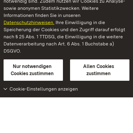
notwendig sind. Zudem nutzen wir Cookies zu Analyse-
sowie anonymen Statistikzwecken. Weitere
Informationen finden Sie in unseren
Datenschutzhinweisen.
Ihre Einwilligung in die
Staatliche Schlösser und Gärten Baden‑Württemberg
Speicherung der Cookies und den Zugriff darauf erfolgt
nach § 25 Abs. 1 TTDSG, die Einwilligung in die weitere
Staatliche Schlösser und Gärten Baden-Württemberg
Datenverarbeitung nach Art. 6 Abs. 1 Buchstabe a)
DSGVO.
Kontakt
FAQ
Impressum
Datenschutz
Gebärdensprache
Leichte Sprache
Erklärung zur Barrierefreiheit
Nur notwendigen
Allen Cookies
BITV-konform (geprüfte Seiten)
Cookies zustimmen
zustimmen
Cookie-Einstellungen anzeigen
Weiteres
Portal
Monumente
Besuchen Sie uns auf
Facebook
Besuchen Sie uns auf
Instagram