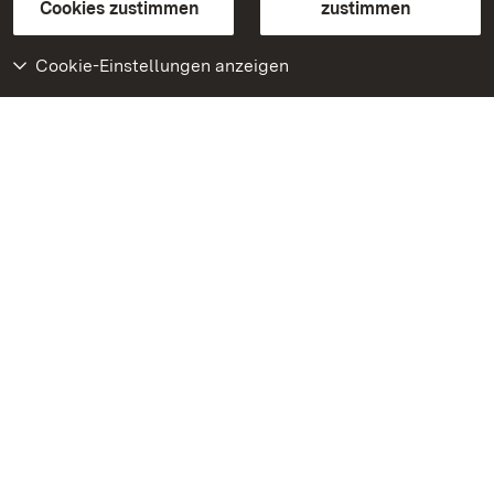
BITV-konform (geprüfte Seiten)
Cookies zustimmen
zustimmen
Cookie-Einstellungen anzeigen
Weiteres
Portal
Monumente
Besuchen Sie uns auf
Facebook
Besuchen Sie uns auf
Instagram
Besuchen Sie uns auf
Youtube
Lernen Sie unsere Apps
kennen
Google Play Store
App Store für iPhone