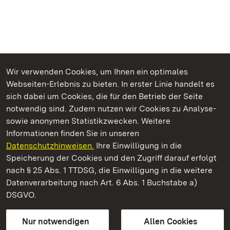
Wir verwenden Cookies, um Ihnen ein optimales
Webseiten-Erlebnis zu bieten. In erster Linie handelt es
Kommen. Staunen. Genießen.
sich dabei um Cookies, die für den Betrieb der Seite
notwendig sind. Zudem nutzen wir Cookies zu Analyse-
sowie anonymen Statistikzwecken. Weitere
Informationen finden Sie in unseren
Datenschutzhinweisen.
Ihre Einwilligung in die
Staatliche Schlösser und Gärten Baden‑Württemberg
Speicherung der Cookies und den Zugriff darauf erfolgt
nach § 25 Abs. 1 TTDSG, die Einwilligung in die weitere
Staatliche Schlösser und Gärten Baden-Württemberg
Datenverarbeitung nach Art. 6 Abs. 1 Buchstabe a)
DSGVO.
Kontakt
FAQ
Impressum
Datenschutz
Gebärdensprache
Leichte Sprache
Erklärung zur Barrierefreiheit
Nur notwendigen
Allen Cookies