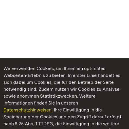
Wir verwenden Cookies, um Ihnen ein optimales
Webseiten-Erlebnis zu bieten. In erster Linie handelt es
Kommen. Staunen. Genießen.
sich dabei um Cookies, die für den Betrieb der Seite
notwendig sind. Zudem nutzen wir Cookies zu Analyse-
sowie anonymen Statistikzwecken. Weitere
Informationen finden Sie in unseren
Datenschutzhinweisen.
Ihre Einwilligung in die
Staatliche Schlösser und Gärten Baden‑Württemberg
Speicherung der Cookies und den Zugriff darauf erfolgt
nach § 25 Abs. 1 TTDSG, die Einwilligung in die weitere
Staatliche Schlösser und Gärten Baden-Württemberg