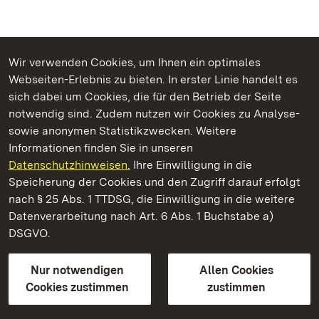
Wir verwenden Cookies, um Ihnen ein optimales
Webseiten-Erlebnis zu bieten. In erster Linie handelt es
Kommen. Staunen. Genießen.
sich dabei um Cookies, die für den Betrieb der Seite
notwendig sind. Zudem nutzen wir Cookies zu Analyse-
sowie anonymen Statistikzwecken. Weitere
Informationen finden Sie in unseren
Datenschutzhinweisen.
Ihre Einwilligung in die
Staatliche Schlösser und Gärten Baden‑Württemberg
Speicherung der Cookies und den Zugriff darauf erfolgt
nach § 25 Abs. 1 TTDSG, die Einwilligung in die weitere
Staatliche Schlösser und Gärten Baden-Württemberg
Datenverarbeitung nach Art. 6 Abs. 1 Buchstabe a)
DSGVO.
Kontakt
FAQ
Impressum
Datenschutz
Gebärdensprache
Leichte Sprache
Erklärung zur Barrierefreiheit
Nur notwendigen
Allen Cookies
BITV-konform (geprüfte Seiten)
Cookies zustimmen
zustimmen