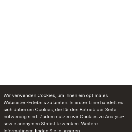
Wir verwenden Cookies, um Ihnen ein optimales
Webseiten-Erlebnis zu bieten. In erster Linie handelt es
Kommen. Staunen. Genießen.
sich dabei um Cookies, die für den Betrieb der Seite
notwendig sind. Zudem nutzen wir Cookies zu Analyse-
sowie anonymen Statistikzwecken. Weitere
Informationen finden Sie in unseren