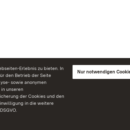
seiten-Erlebnis zu bieten. In
Nur notwendigen Cooki
für den Betrieb der Seite
lyse- sowie anonymen
 in unseren
peicherung der Cookies und den
inwilligung in die weitere
) DSGVO.
Staatliche Schlösser un
Baden-Württemberg