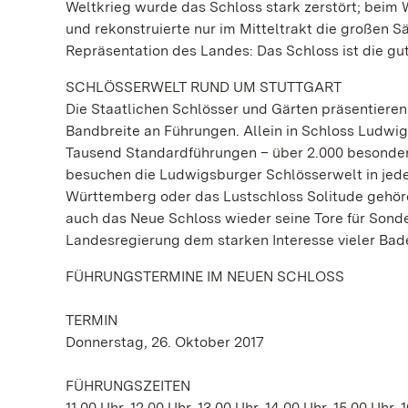
Weltkrieg wurde das Schloss stark zerstört; beim
und rekonstruierte nur im Mitteltrakt die großen 
Repräsentation des Landes: Das Schloss ist die gu
SCHLÖSSERWELT RUND UM STUTTGART
Die Staatlichen Schlösser und Gärten präsentieren
Bandbreite an Führungen. Allein in Schloss Ludwi
Tausend Standardführungen – über 2.000 besond
besuchen die Ludwigsburger Schlösserwelt in jede
Württemberg oder das Lustschloss Solitude gehöre
auch das Neue Schloss wieder seine Tore für Sond
Landesregierung dem starken Interesse vieler B
FÜHRUNGSTERMINE IM NEUEN SCHLOSS
TERMIN
Donnerstag, 26. Oktober 2017
FÜHRUNGSZEITEN
11.00 Uhr, 12.00 Uhr, 13.00 Uhr, 14.00 Uhr, 15.00 Uhr,