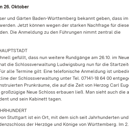
m 26. Oktober
sser und Gärten Baden-Württemberg bekannt geben, dass i
werden. Jetzt können wegen der starken Nachfrage für dies
rden. Die Anmeldung zu den Führungen nimmt zentral die
SHAUPTSTADT
hnell gefüllt, dass nun weitere Rundgänge am 26.10. im Neu
hat die Schlossverwaltung Ludwigsburg nun für die Startzeit
Für alle Termine gilt: Eine telefonische Anmeldung ist unbedi
line der Schlossverwaltung unter Tel. 07141-18 64 00 entgeg
nstruierten Prunkräume, die auf die Zeit von Herzog Carl Eu
s großzügige Neue Schloss erbauen ließ. Man sieht auch die 
dent und sein Kabinett tagen.
JAHRHUNDERT
n Stuttgart ist ein Ort, mit dem sich seit Jahrhunderten und
idenzschloss der Herzöge und Könige von Württemberg. Im 2.