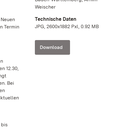
Weischer
Technische Daten
m Neuen
JPG, 2600x1882 Pxl, 0.92 MB
en Termin
Download
en
en 12.30,
ngt
en. Bei
gen
aktuellen
 bis