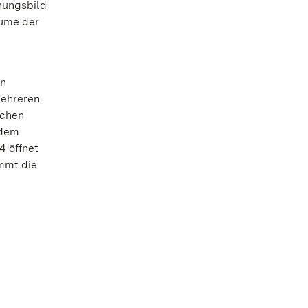
nungsbild
äume der
en
mehreren
schen
 dem
4 öffnet
mmt die