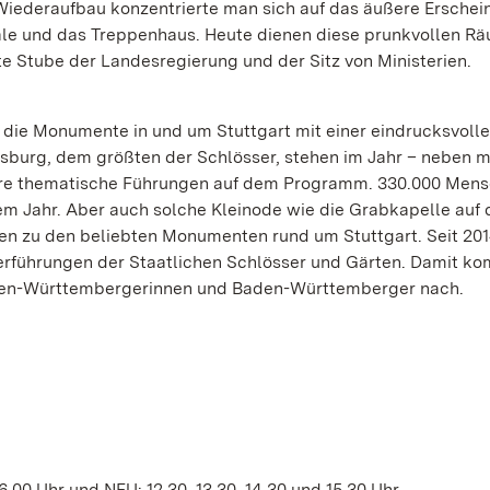
 Wiederaufbau konzentrierte man sich auf das äußere Erschei
Säle und das Treppenhaus. Heute dienen diese prunkvollen R
te Stube der Landesregierung und der Sitz von Ministerien.
 die Monumente in und um Stuttgart mit einer eindrucksvoll
gsburg, dem größten der Schlösser, stehen im Jahr – neben 
ere thematische Führungen auf dem Programm. 330.000 Men
m Jahr. Aber auch solche Kleinode wie die Grabkapelle auf
n zu den beliebten Monumenten rund um Stuttgart. Seit 201
erführungen der Staatlichen Schlösser und Gärten. Damit ko
aden-Württembergerinnen und Baden-Württemberger nach.
 16.00 Uhr und NEU: 12.30, 13.30, 14.30 und 15.30 Uhr.