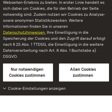
Webseiten-Erlebnis zu bieten. In erster Linie handelt es
Kommen. Staunen. Genießen.
sich dabei um Cookies, die für den Betrieb der Seite
notwendig sind. Zudem nutzen wir Cookies zu Analyse-
sowie anonymen Statistikzwecken. Weitere
Informationen finden Sie in unseren
Datenschutzhinweisen.
Ihre Einwilligung in die
Staatliche Schlösser und Gärten Baden‑Württemberg
Speicherung der Cookies und den Zugriff darauf erfolgt
nach § 25 Abs. 1 TTDSG, die Einwilligung in die weitere
Staatliche Schlösser und Gärten Baden-Württemberg
Datenverarbeitung nach Art. 6 Abs. 1 Buchstabe a)
DSGVO.
Kontakt
FAQ
Impressum
Datenschutz
Gebärdensprache
Leichte Sprache
Erklärung zur Barrierefreiheit
Nur notwendigen
Allen Cookies
BITV-konform (geprüfte Seiten)
Cookies zustimmen
zustimmen
Cookie-Einstellungen anzeigen
Weiteres
Portal
Monumente
Besuchen Sie uns auf
Facebook