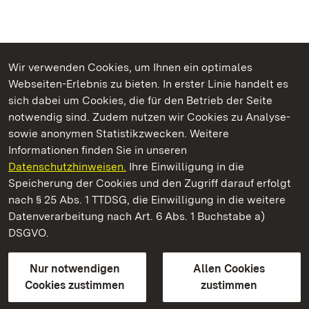
Wir verwenden Cookies, um Ihnen ein optimales
Webseiten-Erlebnis zu bieten. In erster Linie handelt es
Kommen. Staunen. Genießen.
sich dabei um Cookies, die für den Betrieb der Seite
notwendig sind. Zudem nutzen wir Cookies zu Analyse-
sowie anonymen Statistikzwecken. Weitere
Informationen finden Sie in unseren
Datenschutzhinweisen.
Ihre Einwilligung in die
Staatliche Schlösser und Gärten Baden‑Württemberg
Speicherung der Cookies und den Zugriff darauf erfolgt
nach § 25 Abs. 1 TTDSG, die Einwilligung in die weitere
Staatliche Schlösser und Gärten Baden-Württemberg
Datenverarbeitung nach Art. 6 Abs. 1 Buchstabe a)
DSGVO.
Kontakt
FAQ
Impressum
Datenschutz
Gebärdensprache
Leichte Sprache
Erklärung zur Barrierefreiheit
Nur notwendigen
Allen Cookies
BITV-konform (geprüfte Seiten)
Cookies zustimmen
zustimmen