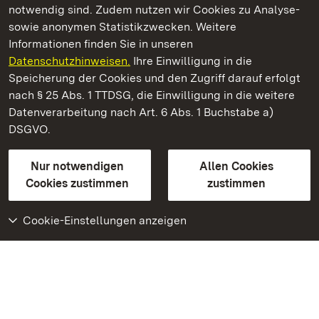
notwendig sind. Zudem nutzen wir Cookies zu Analyse-
sowie anonymen Statistikzwecken. Weitere
Informationen finden Sie in unseren
Datenschutzhinweisen.
Ihre Einwilligung in die
Staatliche Schlösser und Gärten Baden‑Württemberg
Speicherung der Cookies und den Zugriff darauf erfolgt
nach § 25 Abs. 1 TTDSG, die Einwilligung in die weitere
Staatliche Schlösser und Gärten Baden-Württemberg
Datenverarbeitung nach Art. 6 Abs. 1 Buchstabe a)
DSGVO.
Kontakt
FAQ
Impressum
Datenschutz
Gebärdensprache
Leichte Sprache
Erklärung zur Barrierefreiheit
Nur notwendigen
Allen Cookies
BITV-konform (geprüfte Seiten)
Cookies zustimmen
zustimmen
Cookie-Einstellungen anzeigen
Weiteres
Portal
Monumente
Besuchen Sie uns auf
Facebook
Besuchen Sie uns auf
Instagram