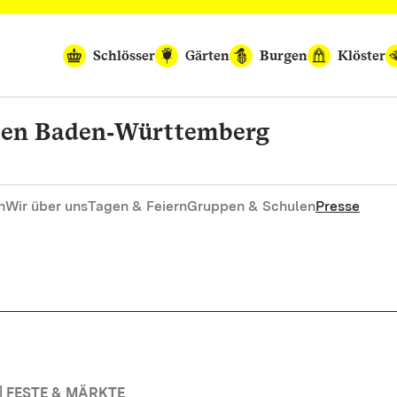
Schlösser
Gärten
Burgen
Klöster
rten Baden‑Württemberg
n
Wir über uns
Tagen & Feiern
Gruppen & Schulen
Presse
 FESTE & MÄRKTE