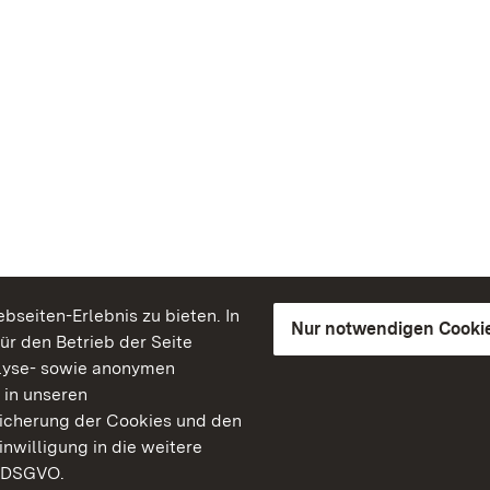
seiten-Erlebnis zu bieten. In
Nur notwendigen Cooki
für den Betrieb der Seite
lyse- sowie anonymen
 in unseren
peicherung der Cookies und den
inwilligung in die weitere
) DSGVO.