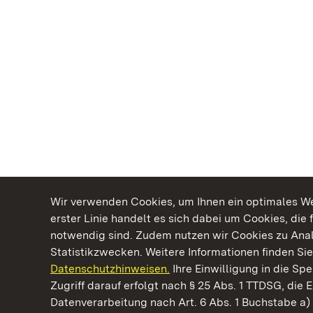
Wir verwenden Cookies, um Ihnen ein optimales Web
erster Linie handelt es sich dabei um Cookies, die 
notwendig sind. Zudem nutzen wir Cookies zu Ana
Statistikzwecken. Weitere Informationen finden Sie
Datenschutzhinweisen.
Ihre Einwilligung in die S
Kommen. Staunen. Genießen.
Zugriff darauf erfolgt nach § 25 Abs. 1 TTDSG, die E
Datenverarbeitung nach Art. 6 Abs. 1 Buchstabe a