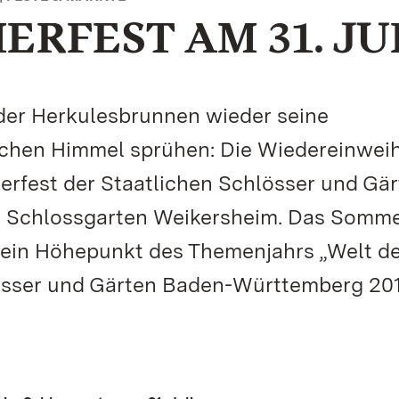
RFEST AM 31. JU
der Herkulesbrunnen wieder seine
schen Himmel sprühen: Die Wiedereinwei
erfest der Staatlichen Schlösser und Gä
m Schlossgarten Weikersheim. Das Somme
 ein Höhepunkt des Themenjahrs „Welt d
lösser und Gärten Baden-Württemberg 20