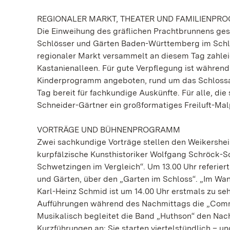
REGIONALER MARKT, THEATER UND FAMILIENP
Die Einweihung des gräflichen Prachtbrunnens ge
Schlösser und Gärten Baden-Württemberg im Schlossg
regionaler Markt versammelt an diesem Tag zahlei
Kastanienalleen. Für gute Verpflegung ist während
Kinderprogramm angeboten, rund um das Schlossa
Tag bereit für fachkundige Auskünfte. Für alle, di
Schneider-Gärtner ein großformatiges Freiluft-Mal
VORTRÄGE UND BÜHNENPROGRAMM
Zwei sachkundige Vorträge stellen den Weikersheim
kurpfälzische Kunsthistoriker Wolfgang Schröck-
Schwetzingen im Vergleich“. Um 13.00 Uhr referiert
und Gärten, über den „Garten im Schloss“. „Im Wan
Karl-Heinz Schmid ist um 14.00 Uhr erstmals zu s
Aufführungen während des Nachmittags die „Commed
Musikalisch begleitet die Band „Huthson“ den Nachm
Kurzführungen an: Sie starten viertelstündlich – u