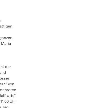
n
n
attigen
 ganzen
a Maria
cht der
 und
lösser
ern“ von
 mehreren
l‘ arte“.
11.00 Uhr
m Tag