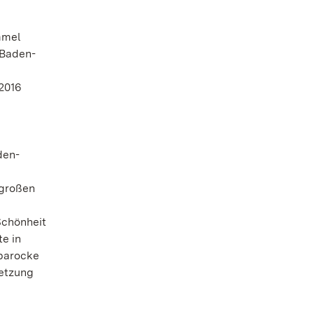
mmel
 Baden-
2016
den-
 großen
Schönheit
e in
 barocke
setzung