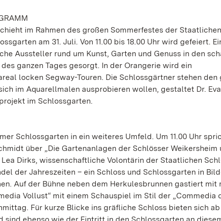
ROGRAMM
schieht im Rahmen des großen Sommerfestes der Staatliche
arten am 31. Juli. Von 11.00 bis 18.00 Uhr wird gefeiert. Ei
che Aussteller rund um Kunst, Garten und Genuss in den sch
 des ganzen Tages gesorgt. In der Orangerie wird ein
real locken Segway-Touren. Die Schlossgärtner stehen den
e sich im Aquarellmalen ausprobieren wollen, gestaltet Dr. Ev
projekt im Schlossgarten.
er Schlossgarten in ein weiteres Umfeld. Um 11.00 Uhr spri
Schmidt über „Die Gartenanlagen der Schlösser Weikersheim
 Lea Dirks, wissenschaftliche Volontärin der Staatlichen Sch
del der Jahreszeiten – ein Schloss und Schlossgarten in Bild
ehen. Auf der Bühne neben dem Herkulesbrunnen gastiert mit
ia Vollust“ mit einem Schauspiel im Stil der „Commedia del
ittag. Für kurze Blicke ins gräfliche Schloss bieten sich ab 
nd sind ebenso wie der Eintritt in den Schlossgarten an diese