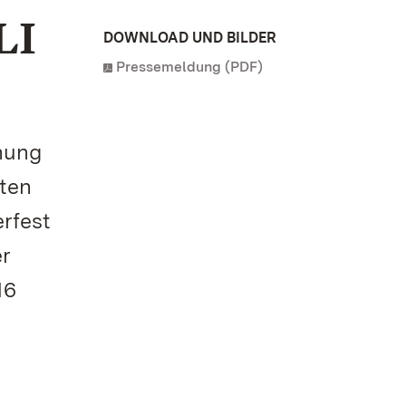
LI
DOWNLOAD UND BILDER
Pressemeldung (PDF)
hung
rten
rfest
er
16