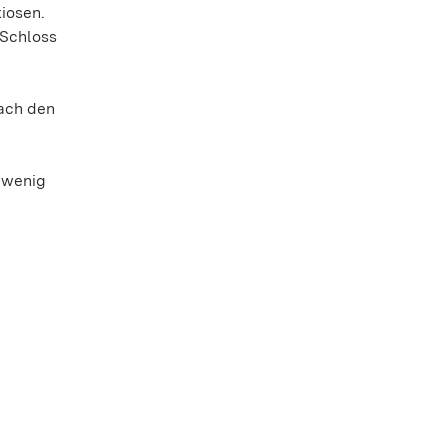
iosen.
 Schloss
e
nach den
e wenig