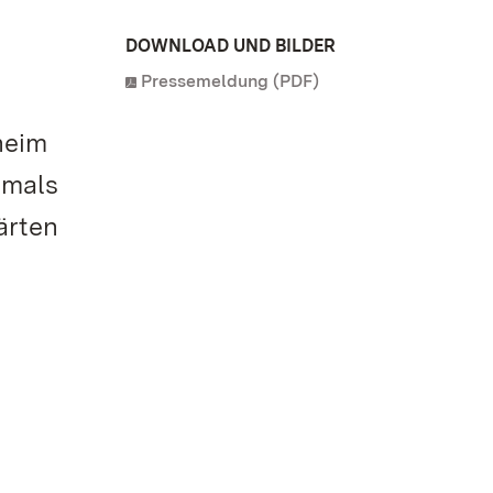
DOWNLOAD UND BILDER
Pressemeldung (PDF)
heim
amals
ärten
n