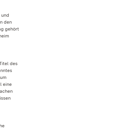
t und
in den
ag gehört
sheim
itel des
anntes
zum
l eine
machen
issen
che