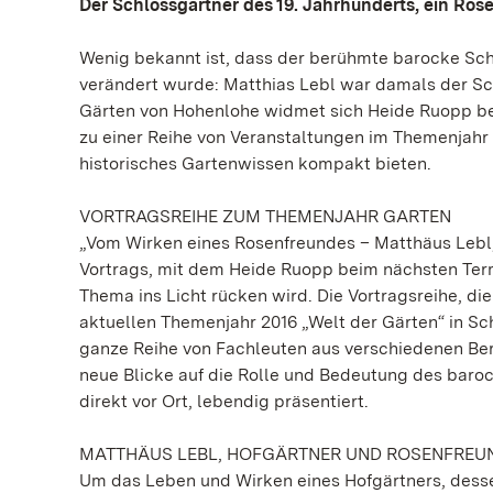
Der Schlossgärtner des 19. Jahrhunderts, ein Rose
Wenig bekannt ist, dass der berühmte barocke Sch
verändert wurde: Matthias Lebl war damals der Sch
Gärten von Hohenlohe widmet sich Heide Ruopp bei
zu einer Reihe von Veranstaltungen im Themenjahr
historisches Gartenwissen kompakt bieten.
VORTRAGSREIHE ZUM THEMENJAHR GARTEN
„Vom Wirken eines Rosenfreundes – Matthäus Lebl, 
Vortrags, mit dem Heide Ruopp beim nächsten Term
Thema ins Licht rücken wird. Die Vortragsreihe, 
aktuellen Themenjahr 2016 „Welt der Gärten“ in Sc
ganze Reihe von Fachleuten aus verschiedenen Ber
neue Blicke auf die Rolle und Bedeutung des baro
direkt vor Ort, lebendig präsentiert.
MATTHÄUS LEBL, HOFGÄRTNER UND ROSENFREU
Um das Leben und Wirken eines Hofgärtners, dessen