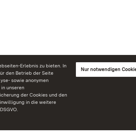
seiten-Erlebnis zu bieten. In
Nur notwendigen Cooki
für den Betrieb der Seite
lyse- sowie anonymen
 in unseren
peicherung der Cookies und den
inwilligung in die weitere
) DSGVO.
Staatliche Schlösser un
Baden-Württemberg
Kontakt