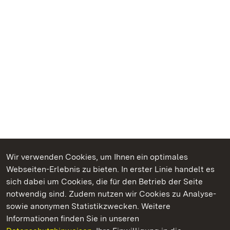
Wir verwenden Cookies, um Ihnen ein optimales
Webseiten-Erlebnis zu bieten. In erster Linie handelt es
Kommen. Staunen. Genießen.
sich dabei um Cookies, die für den Betrieb der Seite
notwendig sind. Zudem nutzen wir Cookies zu Analyse-
sowie anonymen Statistikzwecken. Weitere
Informationen finden Sie in unseren