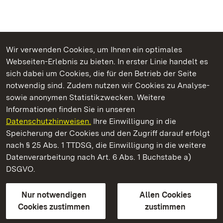
Wir verwenden Cookies, um Ihnen ein optimales
Webseiten-Erlebnis zu bieten. In erster Linie handelt es
Kommen. Staunen. Genießen.
sich dabei um Cookies, die für den Betrieb der Seite
notwendig sind. Zudem nutzen wir Cookies zu Analyse-
sowie anonymen Statistikzwecken. Weitere
Informationen finden Sie in unseren
Datenschutzhinweisen.
Ihre Einwilligung in die
Staatliche Schlösser und Gärten Baden‑Württemberg
Speicherung der Cookies und den Zugriff darauf erfolgt
nach § 25 Abs. 1 TTDSG, die Einwilligung in die weitere
Staatliche Schlösser und Gärten Baden-Württemberg
Datenverarbeitung nach Art. 6 Abs. 1 Buchstabe a)
DSGVO.
Kontakt
FAQ
Impressum
Datenschutz
Gebärdensprache
Leichte Sprache
Erklärung zur Barrierefreiheit
Nur notwendigen
Allen Cookies
BITV-konform (geprüfte Seiten)
Cookies zustimmen
zustimmen