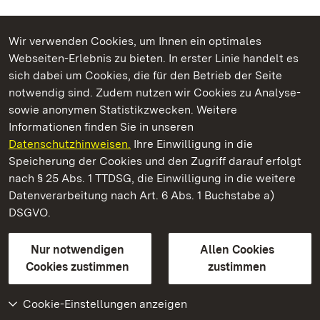
Wir verwenden Cookies, um Ihnen ein optimales
Webseiten-Erlebnis zu bieten. In erster Linie handelt es
Kommen. Staunen. Genießen.
sich dabei um Cookies, die für den Betrieb der Seite
notwendig sind. Zudem nutzen wir Cookies zu Analyse-
sowie anonymen Statistikzwecken. Weitere
Informationen finden Sie in unseren
Datenschutzhinweisen.
Ihre Einwilligung in die
Staatliche Schlösser und Gärten Baden‑Württemberg
Speicherung der Cookies und den Zugriff darauf erfolgt
nach § 25 Abs. 1 TTDSG, die Einwilligung in die weitere
Staatliche Schlösser und Gärten Baden-Württemberg
Datenverarbeitung nach Art. 6 Abs. 1 Buchstabe a)
DSGVO.
Kontakt
FAQ
Impressum
Datenschutz
Gebärdensprache
Leichte Sprache
Erklärung zur Barrierefreiheit
Nur notwendigen
Allen Cookies
BITV-konform (geprüfte Seiten)
Cookies zustimmen
zustimmen
Cookie-Einstellungen anzeigen
Weiteres