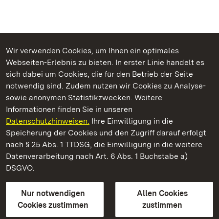
Wir verwenden Cookies, um Ihnen ein optimales
Webseiten-Erlebnis zu bieten. In erster Linie handelt es
Kommen. Staunen. Genießen.
sich dabei um Cookies, die für den Betrieb der Seite
notwendig sind. Zudem nutzen wir Cookies zu Analyse-
sowie anonymen Statistikzwecken. Weitere
Informationen finden Sie in unseren
Datenschutzhinweisen.
Ihre Einwilligung in die
Staatliche Schlösser und Gärten Baden‑Württemberg
Speicherung der Cookies und den Zugriff darauf erfolgt
nach § 25 Abs. 1 TTDSG, die Einwilligung in die weitere
Staatliche Schlösser und Gärten Baden-Württemberg
Datenverarbeitung nach Art. 6 Abs. 1 Buchstabe a)
DSGVO.
Kontakt
FAQ
Impressum
Datenschutz
Gebärdensprache
Leichte Sprache
Erklärung zur Barrierefreiheit
Nur notwendigen
Allen Cookies
BITV-konform (geprüfte Seiten)
Cookies zustimmen
zustimmen