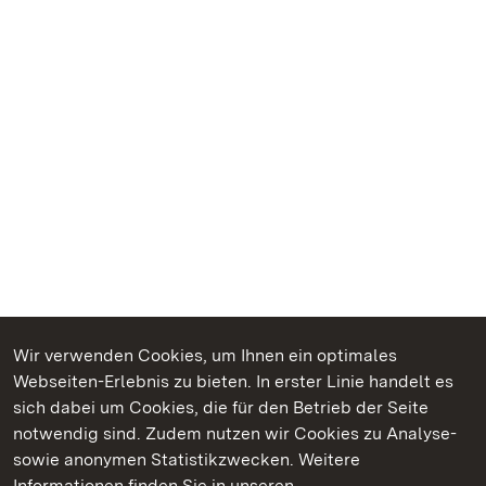
Wir verwenden Cookies, um Ihnen ein optimales
Webseiten-Erlebnis zu bieten. In erster Linie handelt es
Kommen. Staunen. Genießen.
sich dabei um Cookies, die für den Betrieb der Seite
notwendig sind. Zudem nutzen wir Cookies zu Analyse-
sowie anonymen Statistikzwecken. Weitere
Informationen finden Sie in unseren