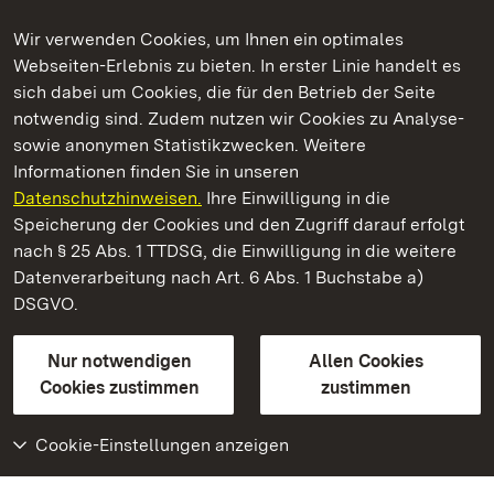
Wir verwenden Cookies, um Ihnen ein optimales
Webseiten-Erlebnis zu bieten. In erster Linie handelt es
Kommen. Staunen. Genießen.
sich dabei um Cookies, die für den Betrieb der Seite
notwendig sind. Zudem nutzen wir Cookies zu Analyse-
sowie anonymen Statistikzwecken. Weitere
Informationen finden Sie in unseren
Datenschutzhinweisen.
Ihre Einwilligung in die
Staatliche Schlösser und Gärten Baden‑Württemberg
Speicherung der Cookies und den Zugriff darauf erfolgt
nach § 25 Abs. 1 TTDSG, die Einwilligung in die weitere
Staatliche Schlösser und Gärten Baden-Württemberg
Datenverarbeitung nach Art. 6 Abs. 1 Buchstabe a)
DSGVO.
Kontakt
FAQ
Impressum
Datenschutz
Gebärdensprache
Leichte Sprache
Erklärung zur Barrierefreiheit
Nur notwendigen
Allen Cookies
BITV-konform (geprüfte Seiten)
Cookies zustimmen
zustimmen
Cookie-Einstellungen anzeigen
Weiteres
Portal
Monumente