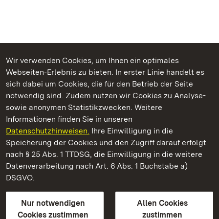
Wir verwenden Cookies, um Ihnen ein optimales
Webseiten-Erlebnis zu bieten. In erster Linie handelt es
Kommen. Staunen. Genießen.
sich dabei um Cookies, die für den Betrieb der Seite
notwendig sind. Zudem nutzen wir Cookies zu Analyse-
sowie anonymen Statistikzwecken. Weitere
Informationen finden Sie in unseren
Datenschutzhinweisen.
Ihre Einwilligung in die
Staatliche Schlösser und Gärten Baden‑Württemberg
Speicherung der Cookies und den Zugriff darauf erfolgt
nach § 25 Abs. 1 TTDSG, die Einwilligung in die weitere
Staatliche Schlösser und Gärten Baden-Württemberg
Datenverarbeitung nach Art. 6 Abs. 1 Buchstabe a)
DSGVO.
Kontakt
FAQ
Impressum
Datenschutz
Gebärdensprache
Leichte Sprache
Erklärung zur Barrierefreiheit
Nur notwendigen
Allen Cookies
BITV-konform (geprüfte Seiten)
Cookies zustimmen
zustimmen