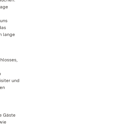
tage
 uns
das
n lange
hlosses,
n
siter und
gen
e Gäste
wie