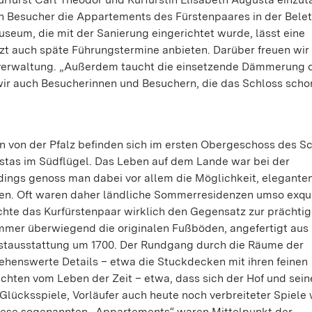
nen Besucher die Appartements des Fürstenpaares in der Bele
seum, die mit der Sanierung eingerichtet wurde, lässt eine
zt auch späte Führungstermine anbieten. Darüber freuen wir
ossverwaltung. „Außerdem taucht die einsetzende Dämmerung 
 wir auch Besucherinnen und Besuchern, die das Schloss scho
n von der Pfalz befinden sich im ersten Obergeschoss des Sc
stas im Südflügel. Das Leben auf dem Lande war bei der
rdings genoss man dabei vor allem die Möglichkeit, elegante
en. Oft waren daher ländliche Sommerresidenzen umso exqui
chte das Kurfürstenpaar wirklich den Gegensatz zur prächti
mmer überwiegend die originalen Fußböden, angefertigt aus
rstausstattung um 1700. Der Rundgang durch die Räume der
 sehenswerte Details – etwa die Stuckdecken mit ihren feinen
hten vom Leben der Zeit – etwa, dass sich der Hof und sein
Glücksspiele, Vorläufer auch heute noch verbreiteter Spiele 
 Diese sogenannten „Appartements“ waren Mittelpunkt der