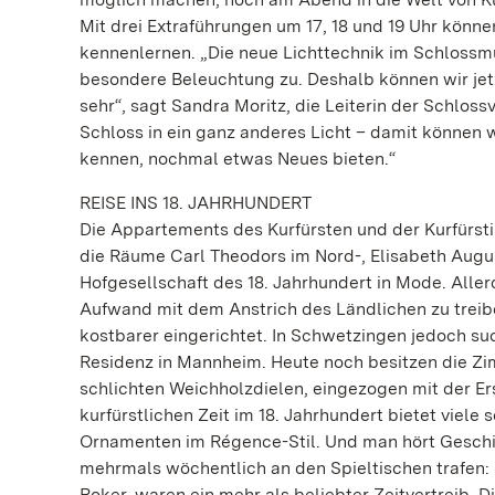
Mit drei Extraführungen um 17, 18 und 19 Uhr kön
kennenlernen. „Die neue Lichttechnik im Schlossmu
besondere Beleuchtung zu. Deshalb können wir jet
sehr“, sagt Sandra Moritz, die Leiterin der Schl
Schloss in ein ganz anderes Licht – damit können
kennen, nochmal etwas Neues bieten.“
REISE INS 18. JAHRHUNDERT
Die Appartements des Kurfürsten und der Kurfürsti
die Räume Carl Theodors im Nord-, Elisabeth Augu
Hofgesellschaft des 18. Jahrhundert in Mode. Alle
Aufwand mit dem Anstrich des Ländlichen zu treib
kostbarer eingerichtet. In Schwetzingen jedoch su
Residenz in Mannheim. Heute noch besitzen die Zi
schlichten Weichholzdielen, eingezogen mit der E
kurfürstlichen Zeit im 18. Jahrhundert bietet viele
Ornamenten im Régence-Stil. Und man hört Geschic
mehrmals wöchentlich an den Spieltischen trafen: 
Poker, waren ein mehr als beliebter Zeitvertreib.