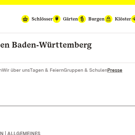
Schlösser
Gärten
Burgen
Klöster
rten Baden‑Württemberg
n
Wir über uns
Tagen & Feiern
Gruppen & Schulen
Presse
 | ALLGEMEINES