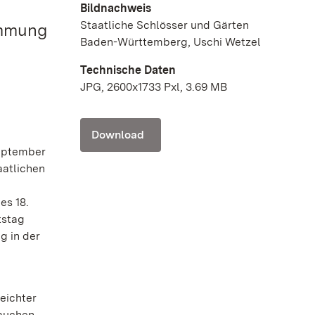
Bildnachweis
Staatliche Schlösser und Gärten
immung
Baden-Württemberg, Uschi Wetzel
Technische Daten
JPG, 2600x1733 Pxl, 3.69 MB
Download
September
aatlichen
es 18.
tstag
g in der
eichter
auchen.