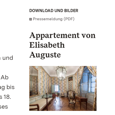
DOWNLOAD UND BILDER
Pressemeldung (PDF)
Appartement von
Elisabeth
Auguste
n und
 Ab
g bis
 18.
ses