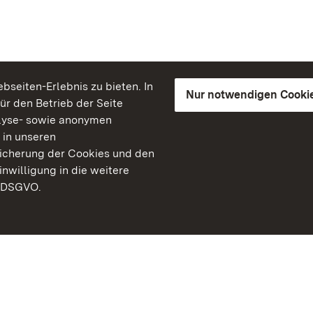
seiten-Erlebnis zu bieten. In
Nur notwendigen Cooki
für den Betrieb der Seite
lyse- sowie anonymen
 in unseren
peicherung der Cookies und den
inwilligung in die weitere
) DSGVO.
Staatliche Schlösser un
Baden-Württemberg
Kontakt
FAQ
Impressum
Datenschutz
Gebärdensprache