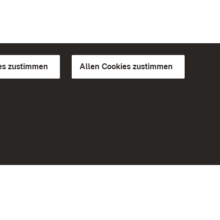
es zustimmen
Allen Cookies zustimmen
d Gärten
Weiteres
Portal
Monumente
Besuchen Sie uns auf Facebook
Besuchen Sie uns auf Instagram
Besuchen Sie uns auf Youtube