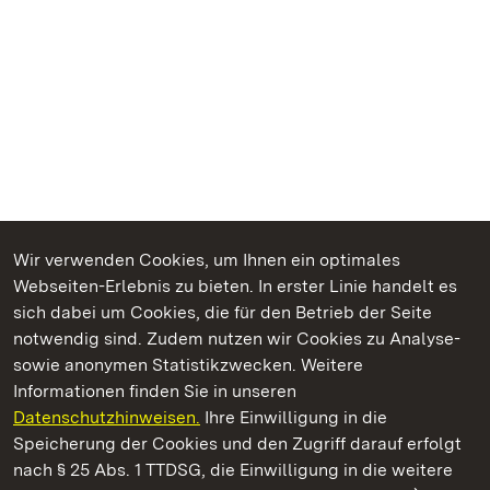
Wir verwenden Cookies, um Ihnen ein optimales
Webseiten-Erlebnis zu bieten. In erster Linie handelt es
Kommen. Staunen. Genießen.
sich dabei um Cookies, die für den Betrieb der Seite
notwendig sind. Zudem nutzen wir Cookies zu Analyse-
sowie anonymen Statistikzwecken. Weitere
Informationen finden Sie in unseren
Datenschutzhinweisen.
Ihre Einwilligung in die
Staatliche Schlösser und Gärten Baden‑Württemberg
Speicherung der Cookies und den Zugriff darauf erfolgt
nach § 25 Abs. 1 TTDSG, die Einwilligung in die weitere
Staatliche Schlösser und Gärten Baden-Württemberg