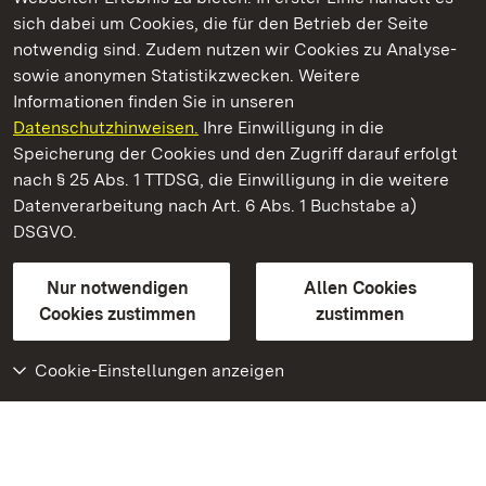
Kommen. Staunen. Genießen.
sich dabei um Cookies, die für den Betrieb der Seite
notwendig sind. Zudem nutzen wir Cookies zu Analyse-
sowie anonymen Statistikzwecken. Weitere
Informationen finden Sie in unseren
Datenschutzhinweisen.
Ihre Einwilligung in die
Staatliche Schlösser und Gärten Baden‑Württemberg
Speicherung der Cookies und den Zugriff darauf erfolgt
nach § 25 Abs. 1 TTDSG, die Einwilligung in die weitere
Staatliche Schlösser und Gärten Baden-Württemberg
Datenverarbeitung nach Art. 6 Abs. 1 Buchstabe a)
DSGVO.
Kontakt
FAQ
Impressum
Datenschutz
Gebärdensprache
Leichte Sprache
Erklärung zur Barrierefreiheit
Nur notwendigen
Allen Cookies
BITV-konform (geprüfte Seiten)
Cookies zustimmen
zustimmen
Cookie-Einstellungen anzeigen
Weiteres
Portal
Monumente
Besuchen Sie uns auf
Facebook