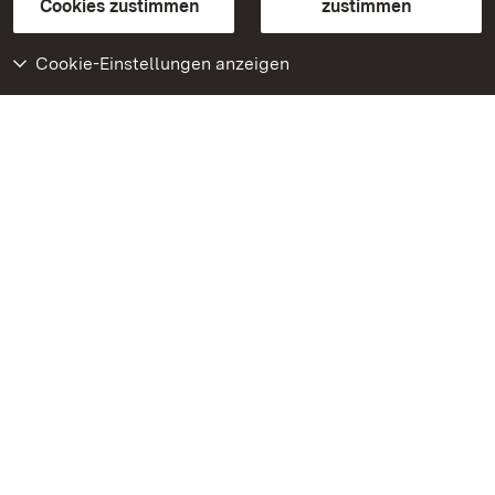
BITV-konform (geprüfte Seiten)
Cookies zustimmen
zustimmen
Cookie-Einstellungen anzeigen
Weiteres
Portal
Monumente
Besuchen Sie uns auf
Facebook
Besuchen Sie uns auf
Instagram
Besuchen Sie uns auf
Youtube
Lernen Sie unsere Apps
kennen
Google Play Store
App Store für iPhone