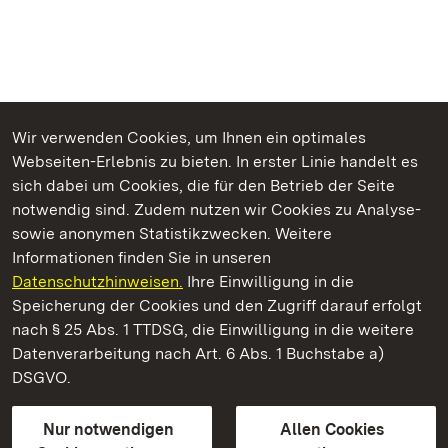
Wir verwenden Cookies, um Ihnen ein optimales
Webseiten-Erlebnis zu bieten. In erster Linie handelt es
Kommen. Staunen. Genießen.
sich dabei um Cookies, die für den Betrieb der Seite
notwendig sind. Zudem nutzen wir Cookies zu Analyse-
sowie anonymen Statistikzwecken. Weitere
Informationen finden Sie in unseren
Datenschutzhinweisen.
Ihre Einwilligung in die
Staatliche Schlösser und Gärten Baden‑Württemberg
Speicherung der Cookies und den Zugriff darauf erfolgt
nach § 25 Abs. 1 TTDSG, die Einwilligung in die weitere
Staatliche Schlösser und Gärten Baden-Württemberg
Datenverarbeitung nach Art. 6 Abs. 1 Buchstabe a)
DSGVO.
Kontakt
FAQ
Impressum
Datenschutz
Gebärdensprache
Leichte Sprache
Erklärung zur Barrierefreiheit
Nur notwendigen
Allen Cookies