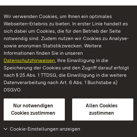
Wir verwenden Cookies, um Ihnen ein optimales
Webseiten-Erlebnis zu bieten. In erster Linie handelt es
Kommen. Staunen. Genießen.
sich dabei um Cookies, die für den Betrieb der Seite
notwendig sind. Zudem nutzen wir Cookies zu Analyse-
sowie anonymen Statistikzwecken. Weitere
Informationen finden Sie in unseren
Datenschutzhinweisen.
Ihre Einwilligung in die
Staatliche Schlösser und Gärten Baden‑Württemberg
Speicherung der Cookies und den Zugriff darauf erfolgt
nach § 25 Abs. 1 TTDSG, die Einwilligung in die weitere
Staatliche Schlösser und Gärten Baden-Württemberg
Datenverarbeitung nach Art. 6 Abs. 1 Buchstabe a)
DSGVO.
Kontakt
FAQ
Impressum
Datenschutz
Gebärdensprache
Leichte Sprache
Erklärung zur Barrierefreiheit
Nur notwendigen
Allen Cookies
BITV-konform (geprüfte Seiten)
Cookies zustimmen
zustimmen
Cookie-Einstellungen anzeigen
Weiteres