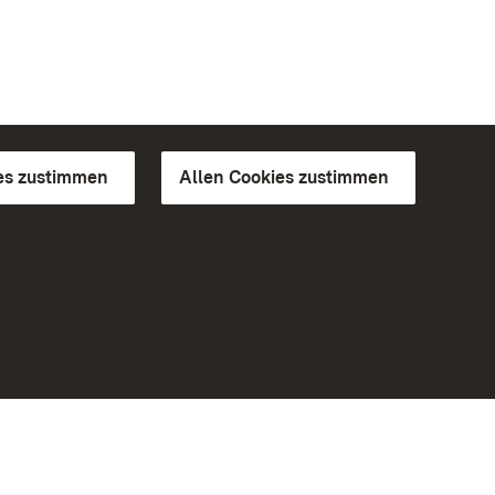
es zustimmen
Allen Cookies zustimmen
d Gärten
Weiteres
Portal
Monumente
Besuchen Sie uns auf Facebook
Besuchen Sie uns auf Instagram
Besuchen Sie uns auf Youtube