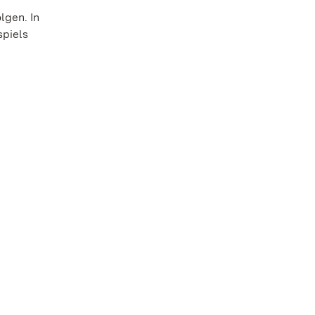
lgen. In
spiels