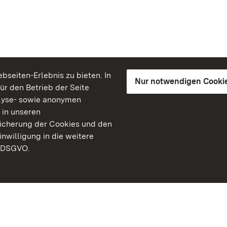
seiten-Erlebnis zu bieten. In
Nur notwendigen Cooki
für den Betrieb der Seite
lyse- sowie anonymen
 in unseren
peicherung der Cookies und den
inwilligung in die weitere
) DSGVO.
Staatliche Schlösser un
Baden-Württemberg
Kontakt
FAQ
Impressum
Datenschutz