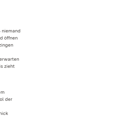
iß niemand
d öffnen
zingen
u
 erwarten
s zieht
lem
ol der
nick