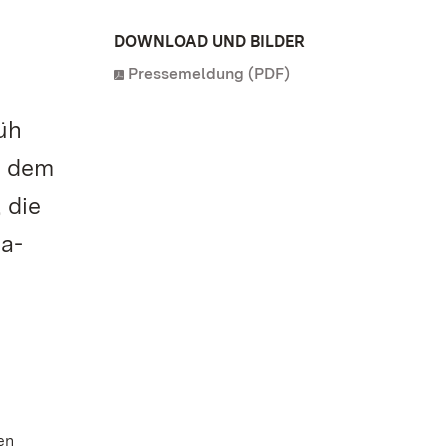
DOWNLOAD UND BILDER
Pressemeldung (PDF)
rüh
r dem
 die
sa-
en