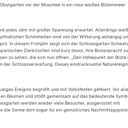
r Obstgarten vor der Moschee in ein rosa-weißes Blütenmeer
rd jedes Jahr mit großer Spannung erwartet. Allerdings we
mpfindlichen Schönheiten sind von der Witterung abhängig un
ril. In diesem Frühjahr zeigt sich der Schlossgarten Schwet
panischen Zierkirschen sind kurz davor, ihre Blütenpracht z
spen zu sehen, die sich nun öffnen. „Den Höhepunkt der Blüte
in der Schlossverwaltung. Dieses eindrucksvolle Naturereigni
udiges Ereignis begrüßt und mit Volksfesten gefeiert. Vor al
r den Bäumen und stößt gemeinsam auf das bedeutende Symb
ossgarten werden wieder viele Besucher, ausgerüstet mit
te die Sonne dort sogar für ein gemütliches Nachmittagspick