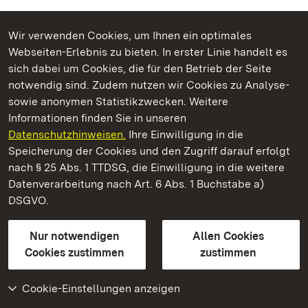
Wir verwenden Cookies, um Ihnen ein optimales
Webseiten-Erlebnis zu bieten. In erster Linie handelt es
Kommen. Staunen. Genießen.
sich dabei um Cookies, die für den Betrieb der Seite
notwendig sind. Zudem nutzen wir Cookies zu Analyse-
sowie anonymen Statistikzwecken. Weitere
Informationen finden Sie in unseren
Datenschutzhinweisen.
Ihre Einwilligung in die
Staatliche Schlösser und Gärten Baden‑Württemberg
Speicherung der Cookies und den Zugriff darauf erfolgt
nach § 25 Abs. 1 TTDSG, die Einwilligung in die weitere
Staatliche Schlösser und Gärten Baden-Württemberg
Datenverarbeitung nach Art. 6 Abs. 1 Buchstabe a)
DSGVO.
Kontakt
FAQ
Impressum
Datenschutz
Gebärdensprache
Leichte Sprache
Erklärung zur Barrierefreiheit
Nur notwendigen
Allen Cookies
BITV-konform (geprüfte Seiten)
Cookies zustimmen
zustimmen
Cookie-Einstellungen anzeigen
Weiteres