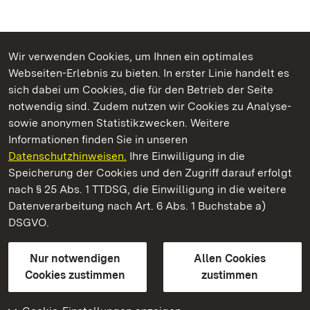
Wir verwenden Cookies, um Ihnen ein optimales
Webseiten-Erlebnis zu bieten. In erster Linie handelt es
Kommen. Staunen. Genießen.
sich dabei um Cookies, die für den Betrieb der Seite
notwendig sind. Zudem nutzen wir Cookies zu Analyse-
sowie anonymen Statistikzwecken. Weitere
Informationen finden Sie in unseren
Datenschutzhinweisen.
Ihre Einwilligung in die
Staatliche Schlösser und Gärten Baden‑Württemberg
Speicherung der Cookies und den Zugriff darauf erfolgt
nach § 25 Abs. 1 TTDSG, die Einwilligung in die weitere
Staatliche Schlösser und Gärten Baden-Württemberg
Datenverarbeitung nach Art. 6 Abs. 1 Buchstabe a)
DSGVO.
Kontakt
FAQ
Impressum
Datenschutz
Gebärdensprache
Leichte Sprache
Erklärung zur Barrierefreiheit
Nur notwendigen
Allen Cookies
BITV-konform (geprüfte Seiten)
Cookies zustimmen
zustimmen