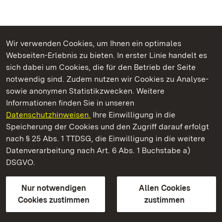
Wir verwenden Cookies, um Ihnen ein optimales
Webseiten-Erlebnis zu bieten. In erster Linie handelt es
Kommen. Staunen. Genießen.
sich dabei um Cookies, die für den Betrieb der Seite
notwendig sind. Zudem nutzen wir Cookies zu Analyse-
sowie anonymen Statistikzwecken. Weitere
Informationen finden Sie in unseren
Datenschutzhinweisen.
Ihre Einwilligung in die
Staatliche Schlösser und Gärten Baden‑Württemberg
Speicherung der Cookies und den Zugriff darauf erfolgt
nach § 25 Abs. 1 TTDSG, die Einwilligung in die weitere
Staatliche Schlösser und Gärten Baden-Württemberg
Datenverarbeitung nach Art. 6 Abs. 1 Buchstabe a)
DSGVO.
Kontakt
FAQ
Impressum
Datenschutz
Gebärdensprache
Leichte Sprache
Erklärung zur Barrierefreiheit
Nur notwendigen
Allen Cookies
BITV-konform (geprüfte Seiten)
Cookies zustimmen
zustimmen