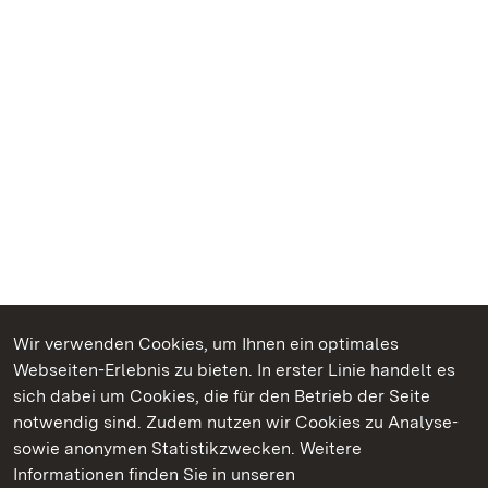
Wir verwenden Cookies, um Ihnen ein optimales
Webseiten-Erlebnis zu bieten. In erster Linie handelt es
Kommen. Staunen. Genießen.
sich dabei um Cookies, die für den Betrieb der Seite
notwendig sind. Zudem nutzen wir Cookies zu Analyse-
sowie anonymen Statistikzwecken. Weitere
Informationen finden Sie in unseren