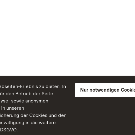
seiten-Erlebnis zu bieten. In
Nur notwendigen Cooki
für den Betrieb der Seite
lyse- sowie anonymen
 in unseren
peicherung der Cookies und den
inwilligung in die weitere
) DSGVO.