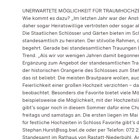
UNERWARTETE MÖGLICHKEIT FÜR TRAUMHOCHZE
Wie kommt es dazu? „Im letzten Jahr war der Anstu
daher sogar Heiratswillige vertrösten oder sogar 
Die Staatlichen Schlösser und Gärten bieten im Sc
standesamtlich zu heiraten. Der stilvolle Rahmen,
begehrt. Gerade bei standesamtlichen Trauungen li
Trend. „Als wir vor wenigen Jahren damit begonnen 
Ergänzung zum Angebot der standesamtlichen Trauu
der historischen Orangerie des Schlosses zum Steh
das ist beliebt: Die meisten Brautpaare wollen, au
Feierlichkeit einer großen Hochzeit verzichten – 
beobachtet. Besonders die Favorite bietet viele M
beispielsweise die Möglichkeit, mit der Hochzeitsl
gibt’s sogar noch in diesem Sommer dafür eine Cha
freitags und samstags an. Die ersten liegen im Ma
für festliche Hochzeiten in Schloss Favorite gibt’s
Stephan.Hurst@ssg.bwl.de oder per Telefon: 072 2
Standesamt im Rathaus von Rastatt-Niederbühl. An