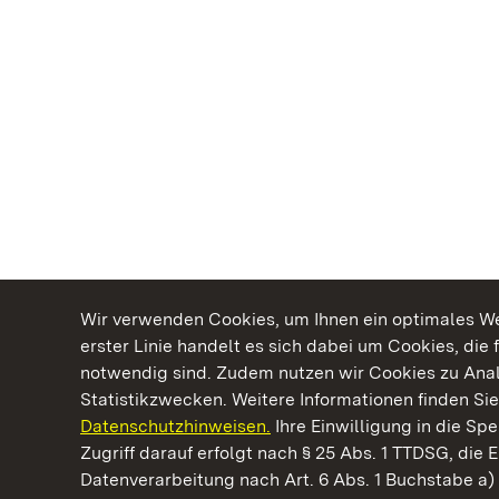
Wir verwenden Cookies, um Ihnen ein optimales Web
erster Linie handelt es sich dabei um Cookies, die 
notwendig sind. Zudem nutzen wir Cookies zu Ana
Statistikzwecken. Weitere Informationen finden Sie
Datenschutzhinweisen.
Ihre Einwilligung in die S
Kommen. Staunen. Genießen.
Zugriff darauf erfolgt nach § 25 Abs. 1 TTDSG, die E
Datenverarbeitung nach Art. 6 Abs. 1 Buchstabe a