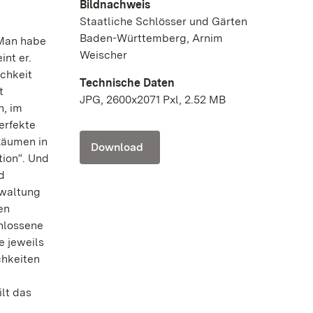
Bildnachweis
Staatliche Schlösser und Gärten
Baden-Württemberg, Arnim
 Man habe
Weischer
nt er.
ichkeit
Technische Daten
t
JPG, 2600x2071 Pxl, 2.52 MB
n, im
erfekte
Räumen in
Download
tion“. Und
d
rwaltung
en
chlossene
e jeweils
chkeiten
lt das