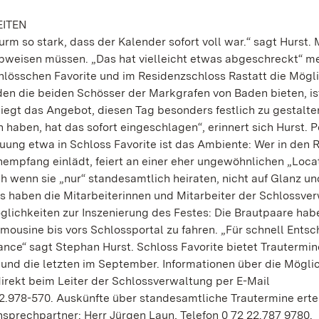
ITEN
rm so stark, dass der Kalender sofort voll war.“ sagt Hurst.
abweisen müssen. „Das hat vielleicht etwas abgeschreckt“ mei
hlösschen Favorite und im Residenzschloss Rastatt die Mögl
 den die beiden Schösser der Markgrafen von Baden bieten, is
egt das Angebot, diesen Tag besonders festlich zu gestalte
haben, hat das sofort eingeschlagen“, erinnert sich Hurst. P
ng etwa in Schloss Favorite ist das Ambiente: Wer in den 
empfang einlädt, feiert an einer eher ungewöhnlichen „Loca
ch wenn sie „nur“ standesamtlich heiraten, nicht auf Glanz un
das haben die Mitarbeiterinnen und Mitarbeiter der Schlossve
öglichkeiten zur Inszenierung des Festes: Die Brautpaare hab
imousine bis vors Schlossportal zu fahren. „Für schnell Ents
nce“ sagt Stephan Hurst. Schloss Favorite bietet Trautermin
i und die letzten im September. Informationen über die Mögli
 direkt beim Leiter der Schlossverwaltung per E-Mail
2.978-570. Auskünfte über standesamtliche Trautermine ertei
sprechpartner: Herr Jürgen Laun, Telefon 0 72 22.787 9780.