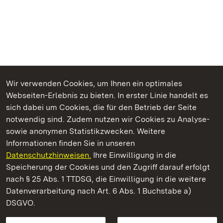
Wir verwenden Cookies, um Ihnen ein optimales
Webseiten-Erlebnis zu bieten. In erster Linie handelt es
Kommen. Staunen. Genießen.
sich dabei um Cookies, die für den Betrieb der Seite
notwendig sind. Zudem nutzen wir Cookies zu Analyse-
sowie anonymen Statistikzwecken. Weitere
Informationen finden Sie in unseren
Datenschutzhinweisen.
Ihre Einwilligung in die
Staatliche Schlösser und Gärten Baden‑Württemberg
Speicherung der Cookies und den Zugriff darauf erfolgt
nach § 25 Abs. 1 TTDSG, die Einwilligung in die weitere
Staatliche Schlösser und Gärten Baden-Württemberg
Datenverarbeitung nach Art. 6 Abs. 1 Buchstabe a)
DSGVO.
Kontakt
FAQ
Impressum
Datenschutz
Gebärdensprache
Leichte Sprache