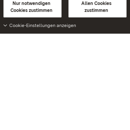
Erklärung zur Barrierefreiheit
Nur notwendigen
Allen Cookies
BITV-konform (geprüfte Seiten)
Cookies zustimmen
zustimmen
Cookie-Einstellungen anzeigen
Weiteres
Portal
Monumente
Besuchen Sie uns auf
Facebook
Besuchen Sie uns auf
Instagram
Besuchen Sie uns auf
Youtube
Lernen Sie unsere Apps
kennen
Google Play Store
App Store für iPhone