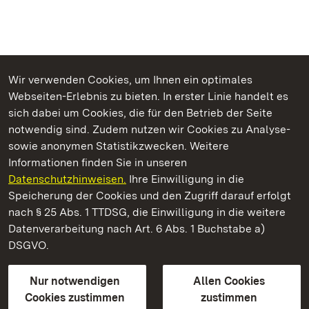
Wir verwenden Cookies, um Ihnen ein optimales
Webseiten-Erlebnis zu bieten. In erster Linie handelt es
Kommen. Staunen. Genießen.
sich dabei um Cookies, die für den Betrieb der Seite
notwendig sind. Zudem nutzen wir Cookies zu Analyse-
sowie anonymen Statistikzwecken. Weitere
Informationen finden Sie in unseren
Datenschutzhinweisen.
Ihre Einwilligung in die
Staatliche Schlösser und Gärten Baden‑Württemberg
Speicherung der Cookies und den Zugriff darauf erfolgt
nach § 25 Abs. 1 TTDSG, die Einwilligung in die weitere
Staatliche Schlösser und Gärten Baden-Württemberg
Datenverarbeitung nach Art. 6 Abs. 1 Buchstabe a)
DSGVO.
Kontakt
FAQ
Impressum
Datenschutz
Gebärdensprache
Leichte Sprache
Erklärung zur Barrierefreiheit
Nur notwendigen
Allen Cookies
BITV-konform (geprüfte Seiten)
Cookies zustimmen
zustimmen