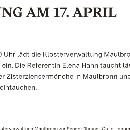
G AM 17. APRIL
0 Uhr lädt die Klosterverwaltung Maulbr
 ein. Die Referentin Elena Hahn taucht lä
der Zisterziensermönche in Maulbronn un
 eintauchen.
losterverwaltung Maulbronn zur Sonderführung „Ora et labora“