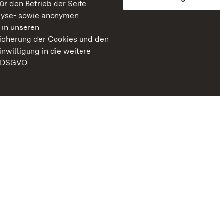
für den Betrieb der Seite
lyse- sowie anonymen
 in unseren
peicherung der Cookies und den
inwilligung in die weitere
) DSGVO.
Staatliche Schlösser un
Baden-Württemberg
Kontakt
FAQ
Impressum
Datenschutz
Gebärdensprache
Leichte Sprache
Erklärung zur Barrierefre
BITV-konform (geprüfte S