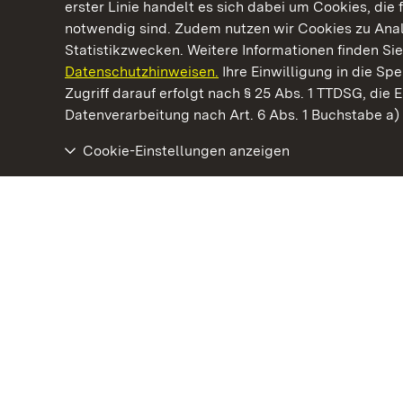
erster Linie handelt es sich dabei um Cookies, die 
notwendig sind. Zudem nutzen wir Cookies zu Ana
Statistikzwecken. Weitere Informationen finden Sie
Datenschutzhinweisen.
Ihre Einwilligung in die S
Kommen. Staunen. Genießen.
Zugriff darauf erfolgt nach § 25 Abs. 1 TTDSG, die E
Datenverarbeitung nach Art. 6 Abs. 1 Buchstabe a
Cookie-Einstellungen anzeigen
Staatliche Schlösser und Gärten Baden‑Württemberg