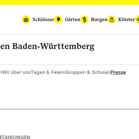
Schlösser
Gärten
Burgen
Klöster
rten Baden‑Württemberg
n
Wir über uns
Tagen & Feiern
Gruppen & Schulen
Presse
RFÜHRUNGEN