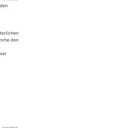
 den
terlichen
önche den
hrer