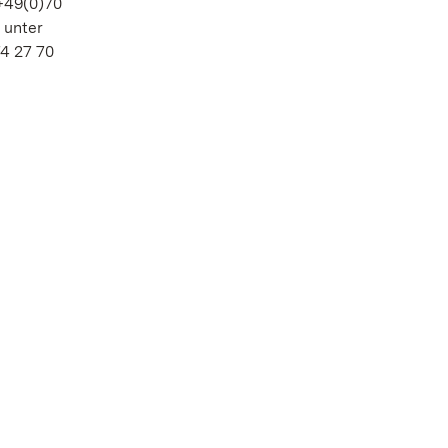
 +49(0)70
 unter
74 27 70