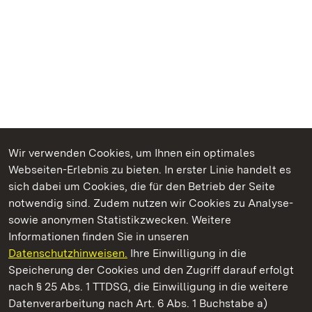
Wir verwenden Cookies, um Ihnen ein optimales
Webseiten-Erlebnis zu bieten. In erster Linie handelt es
Kommen. Staunen. Genießen.
sich dabei um Cookies, die für den Betrieb der Seite
notwendig sind. Zudem nutzen wir Cookies zu Analyse-
sowie anonymen Statistikzwecken. Weitere
Informationen finden Sie in unseren
Datenschutzhinweisen.
Ihre Einwilligung in die
Staatliche Schlösser und Gärten Baden‑Württemberg
Speicherung der Cookies und den Zugriff darauf erfolgt
nach § 25 Abs. 1 TTDSG, die Einwilligung in die weitere
Staatliche Schlösser und Gärten Baden-Württemberg
Datenverarbeitung nach Art. 6 Abs. 1 Buchstabe a)