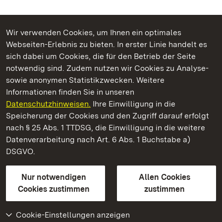
Wir verwenden Cookies, um Ihnen ein optimales
Webseiten-Erlebnis zu bieten. In erster Linie handelt es
Kommen. Staunen. Genießen.
sich dabei um Cookies, die für den Betrieb der Seite
notwendig sind. Zudem nutzen wir Cookies zu Analyse-
sowie anonymen Statistikzwecken. Weitere
Informationen finden Sie in unseren
Datenschutzhinweisen.
Ihre Einwilligung in die
Staatliche Schlösser und Gärten Baden‑Württemberg
Speicherung der Cookies und den Zugriff darauf erfolgt
nach § 25 Abs. 1 TTDSG, die Einwilligung in die weitere
Staatliche Schlösser und Gärten Baden-Württemberg
Datenverarbeitung nach Art. 6 Abs. 1 Buchstabe a)
DSGVO.
Kontakt
FAQ
Impressum
Datenschutz
Gebärdensprache
Leichte Sprache
Erklärung zur Barrierefreiheit
Nur notwendigen
Allen Cookies
BITV-konform (geprüfte Seiten)
Cookies zustimmen
zustimmen
Cookie-Einstellungen anzeigen
Weiteres